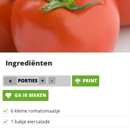
Ingrediënten
PORTIES
+
-
PRINT
GA IK MAKEN
6 kleine romatomaatje
1 bakje eiersalade