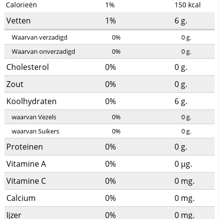
Calorieën
1%
150
kcal
Vetten
1%
6
g.
Waarvan verzadigd
0%
0
g.
Waarvan onverzadigd
0%
0
g.
Cholesterol
0%
0
g.
Zout
0%
0
g.
Koolhydraten
0%
6
g.
waarvan Vezels
0%
0
g.
waarvan Suikers
0%
0
g.
Proteinen
0%
0
g.
Vitamine A
0%
0
µg.
Vitamine C
0%
0
mg.
Calcium
0%
0
mg.
Ijzer
0%
0
mg.