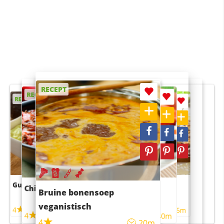
RECEPT
RECEPT
RECEPT
RECEPT
RECEPT
Guacamole
Pruimentaart met kaneel
Chili con carne
Sushi rijstsalade
Bruine bonensoep
maaltijdsalade
veganistisch
4
4
5m
55m
4
4
45m
40m
4
20m