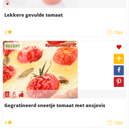
Lekkere gevulde tomaat
4
10m
RECEPT
Gegratineerd sneetje tomaat met ansjovis
4
10m