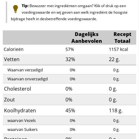
Tip:
Bewuster met ingrediënten omgaan? Klik of druk op een
voedingswaarde en wij geven aan welk ingrediënt de hoogste
bijdrage heeft in desbetreffende voedingswaarde.
Dagelijks
Recept
Aanbevolen
Totaal
Calorieën
57%
1157
kcal
Vetten
32%
22
g.
Waarvan verzadigd
0%
0
g.
Waarvan onverzadigd
0%
0
g.
Cholesterol
0%
0
g.
Zout
0%
0
g.
Koolhydraten
45%
118
g.
waarvan Vezels
0%
0
g.
waarvan Suikers
0%
0
g.