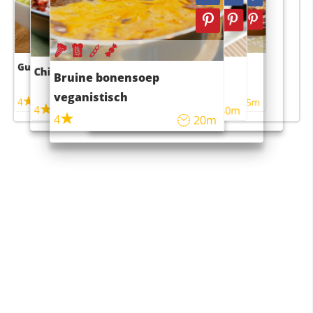
Guacamole
Pruimentaart met kaneel
Chili con carne
Sushi rijstsalade
Bruine bonensoep
maaltijdsalade
veganistisch
4
4
5m
55m
4
4
45m
40m
4
20m