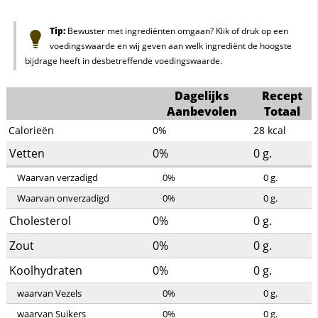
Tip:
Bewuster met ingrediënten omgaan? Klik of druk op een
voedingswaarde en wij geven aan welk ingrediënt de hoogste
bijdrage heeft in desbetreffende voedingswaarde.
Dagelijks
Recept
Aanbevolen
Totaal
Calorieën
0%
28
kcal
Vetten
0%
0
g.
Waarvan verzadigd
0%
0
g.
Waarvan onverzadigd
0%
0
g.
Cholesterol
0%
0
g.
Zout
0%
0
g.
Koolhydraten
0%
0
g.
waarvan Vezels
0%
0
g.
waarvan Suikers
0%
0
g.