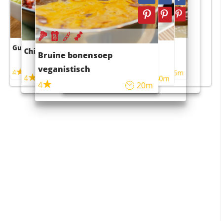
Guacamole
Pruimentaart met kaneel
Chili con carne
Sushi rijstsalade
Bruine bonensoep
maaltijdsalade
veganistisch
4
4
5m
55m
4
4
45m
40m
4
20m