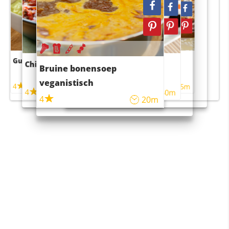
Guacamole
Pruimentaart met kaneel
Chili con carne
Sushi rijstsalade
Bruine bonensoep
maaltijdsalade
veganistisch
4
4
5m
55m
4
4
45m
40m
4
20m