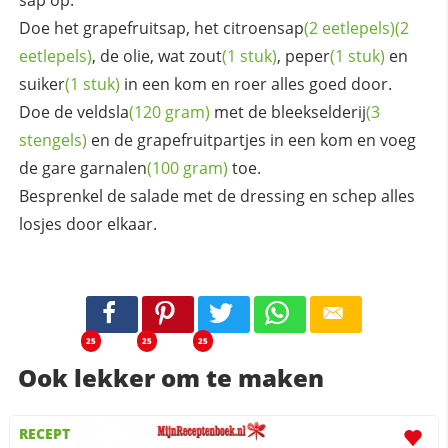
Doe het grapefruitsap, het
citroensap
(2 eetlepels)
(2
eetlepels)
, de olie, wat
zout
(1 stuk)
,
peper
(1 stuk)
en
suiker
(1 stuk)
in een kom en roer alles goed door.
Doe de
veldsla
(120 gram)
met de
bleekselderij
(3
stengels)
en de grapefruitpartjes in een kom en voeg
de gare
garnalen
(100 gram)
toe.
Besprenkel de salade met de dressing en schep alles
losjes door elkaar.
25
25
25
Ook lekker om te maken
RECEPT