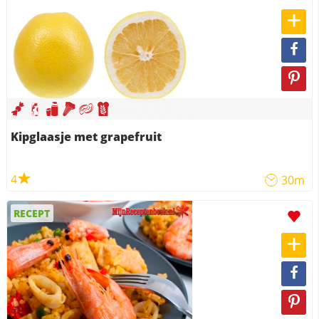
Kipglaasje met grapefruit
4
30m
RECEPT