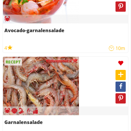
Avocado-garnalensalade
4
10m
RECEPT
Garnalensalade