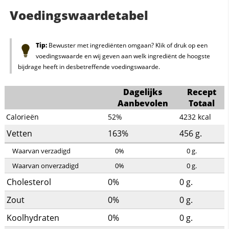
Voedingswaardetabel
Tip:
Bewuster met ingrediënten omgaan? Klik of druk op een
voedingswaarde en wij geven aan welk ingrediënt de hoogste
bijdrage heeft in desbetreffende voedingswaarde.
Dagelijks
Recept
Aanbevolen
Totaal
Calorieën
52%
4232
kcal
Vetten
163%
456
g.
Waarvan verzadigd
0%
0
g.
Waarvan onverzadigd
0%
0
g.
Cholesterol
0%
0
g.
Zout
0%
0
g.
Koolhydraten
0%
0
g.