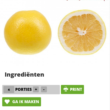
Ingrediënten
PORTIES
+
-
PRINT
GA IK MAKEN