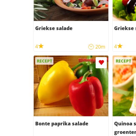
Griekse salade
Griekse 
4
4
20m
RECEPT
RECEPT
Bonte paprika salade
Quinoa 
groente