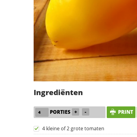
Ingrediënten
PORTIES
+
-
PRINT
4 kleine of 2 grote tomaten