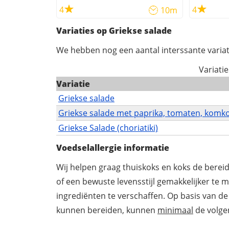
4
4
10m
Variaties op Griekse salade
We hebben nog een aantal interssante variat
Variati
Variatie
Griekse salade
Griekse salade met paprika, tomaten, komko
Griekse Salade (choriatiki)
Voedselallergie informatie
Wij helpen graag thuiskoks en koks de berei
of een bewuste levensstijl gemakkelijker te 
ingrediënten te verschaffen. Op basis van de
kunnen bereiden, kunnen
minimaal
de volgen