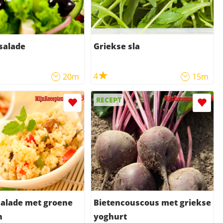
salade
Griekse sla
4
20m
15m
RECEPT
salade met groene
Bietencouscous met griekse
n
yoghurt