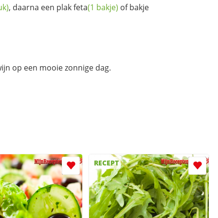
uk)
, daarna een plak
feta
(1 bakje)
of bakje
ijn op een mooie zonnige dag.
RECEPT