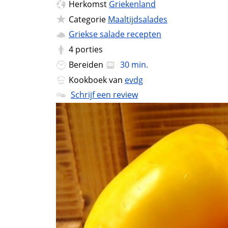
Herkomst
Griekenland
Categorie
Maaltijdsalades
Griekse salade recepten
4
porties
Bereiden
30 min.
Kookboek van
evdg
Schrijf een review