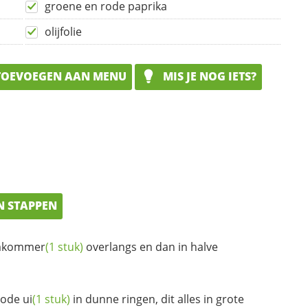
groene en rode paprika
olijfolie
OEVOEGEN AAN MENU
MIS JE NOG IETS?
N STAPPEN
mkommer
(1 stuk)
overlangs en dan in halve
 rode
ui
(1 stuk)
in dunne ringen, dit alles in grote