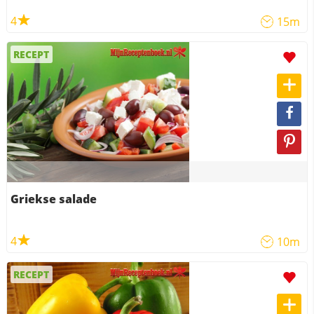
4
15m
RECEPT
Griekse salade
4
10m
RECEPT