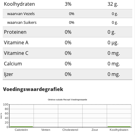
Koolhydraten
3%
32
g.
waarvan Vezels
0%
0
g.
waarvan Suikers
0%
0
g.
Proteinen
0%
0
g.
Vitamine A
0%
0
µg.
Vitamine C
0%
0
mg.
Calcium
0%
0
mg.
Ijzer
0%
0
mg.
Voedingswaardegrafiek