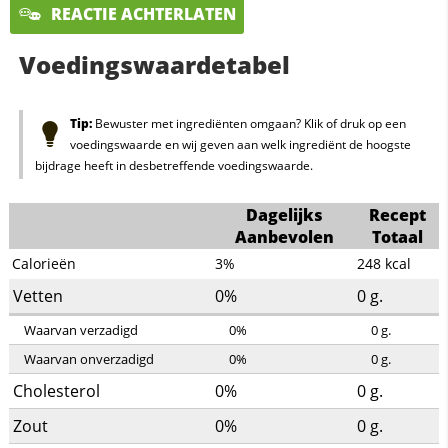
REACTIE ACHTERLATEN
Voedingswaardetabel
Tip:
Bewuster met ingrediënten omgaan? Klik of druk op een
voedingswaarde en wij geven aan welk ingrediënt de hoogste
bijdrage heeft in desbetreffende voedingswaarde.
Dagelijks
Recept
Aanbevolen
Totaal
Calorieën
3%
248
kcal
Vetten
0%
0
g.
Waarvan verzadigd
0%
0
g.
Waarvan onverzadigd
0%
0
g.
Cholesterol
0%
0
g.
Zout
0%
0
g.