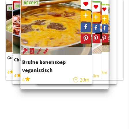
RECEPT
RECEPT
RECEPT
RECEPT
RECEPT
Guacamole
Pruimentaart met kaneel
Chili con carne
Sushi rijstsalade
Bruine bonensoep
maaltijdsalade
veganistisch
4
4
5m
55m
4
4
45m
40m
4
20m