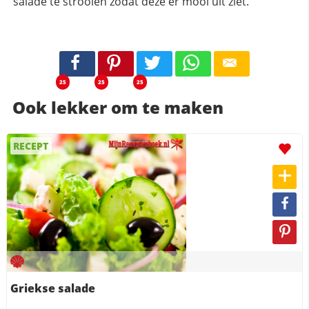
salade te strooien zodat deze er mooi uit ziet.
25
25
25
Ook lekker om te maken
RECEPT
Griekse salade