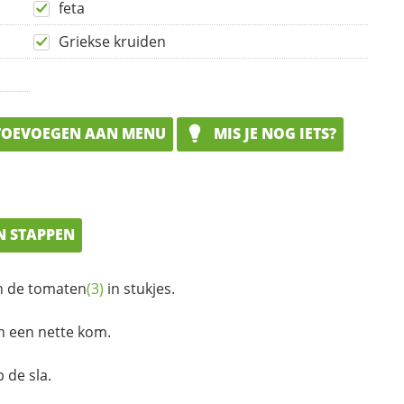
feta
Griekse kruiden
OEVOEGEN AAN MENU
MIS JE NOG IETS?
N STAPPEN
n de
tomaten
(3)
in stukjes.
n een nette kom.
p de sla.