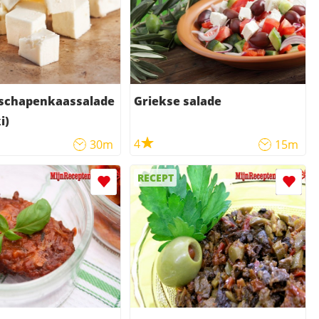
 schapenkaassalade
Griekse salade
i)
4
30m
15m
RECEPT