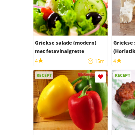
Griekse salade (modern)
Griekse
met fetavinaigrette
(Horiatik
4
4
15m
RECEPT
RECEPT