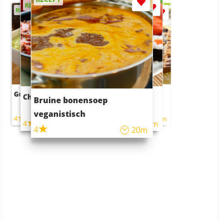
RECEPT
RECEPT
RECEPT
RECEPT
Guacamole
Pruimentaart met kaneel
Chili con carne
Sushi rijstsalade
Bruine bonensoep
maaltijdsalade
veganistisch
4
4
5m
55m
4
4
45m
40m
4
20m