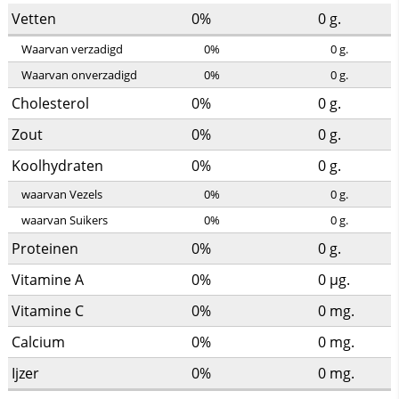
Vetten
0%
0
g.
Waarvan verzadigd
0%
0
g.
Waarvan onverzadigd
0%
0
g.
Cholesterol
0%
0
g.
Zout
0%
0
g.
Koolhydraten
0%
0
g.
waarvan Vezels
0%
0
g.
waarvan Suikers
0%
0
g.
Proteinen
0%
0
g.
Vitamine A
0%
0
µg.
Vitamine C
0%
0
mg.
Calcium
0%
0
mg.
Ijzer
0%
0
mg.