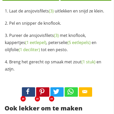
Laat de
ansjovisfilets
(3)
uitlekken en snijd ze klein.
Pel en snipper de knoflook.
Pureer de
ansjovisfilets
(3)
met knoflook,
kappertjes
(1 eetlepel)
,
peterselie
(5 eetlepels)
en
olijfolie
(1 deciliter)
tot een pesto.
Breng het gerecht op smaak met
zout
(1 stuk)
en
azijn.
25
25
25
Ook lekker om te maken