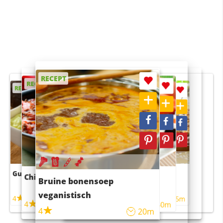
RECEPT
RECEPT
RECEPT
RECEPT
RECEPT
Guacamole
Pruimentaart met kaneel
Chili con carne
Sushi rijstsalade
Bruine bonensoep
maaltijdsalade
veganistisch
4
4
5m
55m
4
4
45m
40m
4
20m