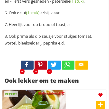
en - liefst vers gesneden -
peterselie
(1 stuk)
.
Ook de
ui
(1 stuk)
erbij, klaar!
Heerlijk voor op brood of toastjes.
Ook prima als dip sausje voor stukjes tomaat,
wortel, bleekselderij, paprika e.d.
25
25
25
Ook lekker om te maken
RECEPT