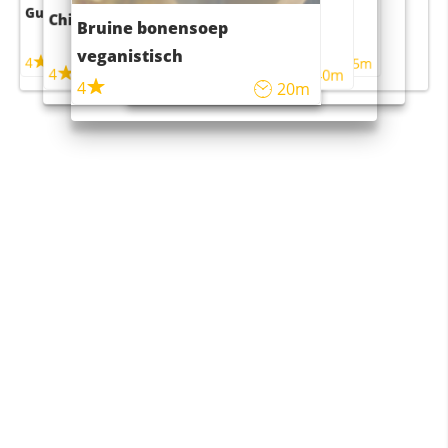
Guacamole
Pruimentaart met kaneel
Chili con carne
Sushi rijstsalade
Bruine bonensoep
maaltijdsalade
veganistisch
4
4
5m
55m
4
4
45m
40m
4
20m