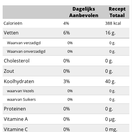
Dagelijks
Recept
Aanbevolen
Totaal
Calorieën
4%
388
kcal
Vetten
6%
16
g.
Waarvan verzadigd
0%
0
g.
Waarvan onverzadigd
0%
0
g.
Cholesterol
0%
0
g.
Zout
0%
0
g.
Koolhydraten
3%
40
g.
waarvan Vezels
0%
0
g.
waarvan Suikers
0%
0
g.
Proteinen
0%
0
g.
Vitamine A
0%
0
µg.
Vitamine C
0%
0
mg.