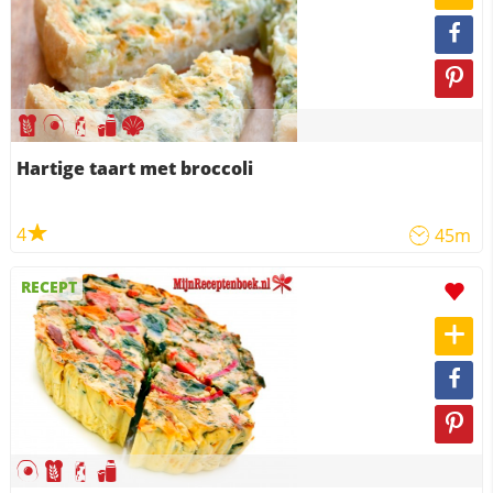
Hartige taart met broccoli
4
45m
RECEPT