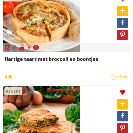
Hartige taart met broccoli en boontjes
4
45m
RECEPT