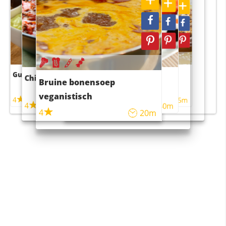
Guacamole
Pruimentaart met kaneel
Chili con carne
Sushi rijstsalade
Bruine bonensoep
maaltijdsalade
veganistisch
4
4
5m
55m
4
4
45m
40m
4
20m