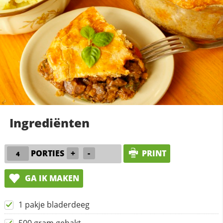
Ingrediënten
PORTIES
+
-
PRINT
GA IK MAKEN
1 pakje bladerdeeg