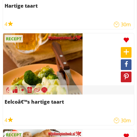
Hartige taart
4
30m
RECEPT
Eelcoâ€™s hartige taart
4
30m
RECEPT