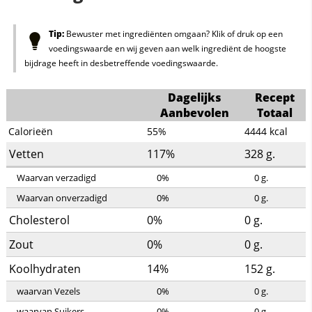
Tip:
Bewuster met ingrediënten omgaan? Klik of druk op een
voedingswaarde en wij geven aan welk ingrediënt de hoogste
bijdrage heeft in desbetreffende voedingswaarde.
Dagelijks
Recept
Aanbevolen
Totaal
Calorieën
55%
4444
kcal
Vetten
117%
328
g.
Waarvan verzadigd
0%
0
g.
Waarvan onverzadigd
0%
0
g.
Cholesterol
0%
0
g.
Zout
0%
0
g.
Koolhydraten
14%
152
g.
waarvan Vezels
0%
0
g.
waarvan Suikers
0%
0
g.