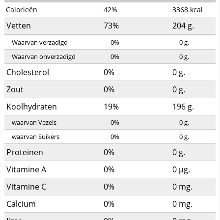
Calorieën
42%
3368
kcal
Vetten
73%
204
g.
Waarvan verzadigd
0%
0
g.
Waarvan onverzadigd
0%
0
g.
Cholesterol
0%
0
g.
Zout
0%
0
g.
Koolhydraten
19%
196
g.
waarvan Vezels
0%
0
g.
waarvan Suikers
0%
0
g.
Proteinen
0%
0
g.
Vitamine A
0%
0
µg.
Vitamine C
0%
0
mg.
Calcium
0%
0
mg.