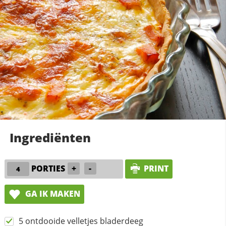
Ingrediënten
PORTIES
+
-
PRINT
GA IK MAKEN
5 ontdooide velletjes bladerdeeg