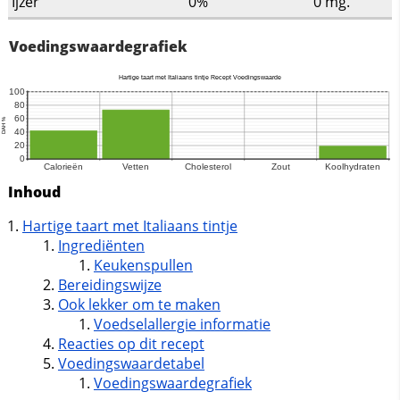
Ijzer
0%
0
mg.
Voedingswaardegrafiek
Inhoud
Hartige taart met Italiaans tintje
Ingrediënten
Keukenspullen
Bereidingswijze
Ook lekker om te maken
Voedselallergie informatie
Reacties op dit recept
Voedingswaardetabel
Voedingswaardegrafiek