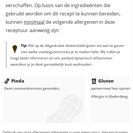
verschaffen. Op basis van de ingredieënten die
gebruikt worden om dit recept te kunnen bereiden,
kunnen
minimaal
de volgende allergenen in deze
receptuur aanwezig zijn:
Tip:
Klik op de dikgedrukte dieëten/allergieën om aan te geven
met welke voedingsrestricties je te maken hebt. We zullen je
(nog) beter informeren en ons aanbod dynamisch afstemmen
waardoor je je dieët gemakkelijk kunt aanhouden.
Pinda
Gluten
Geen overeenkomsten gevonden.
paneermeel
kan sporen b
Allergie in
bladerdeeg
Gebruik van onze allergenen informatie is voor eigen risico, hieraan kunnen