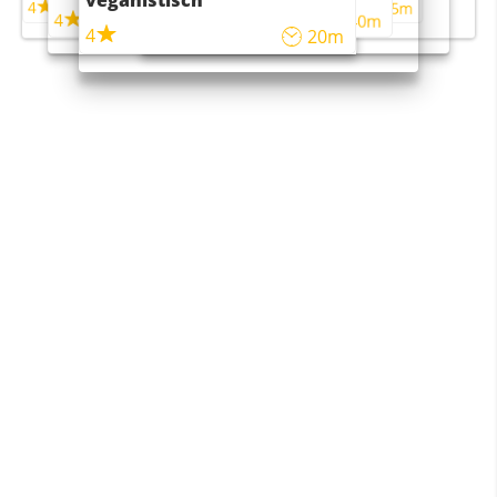
veganistisch
4
4
5m
55m
4
4
45m
40m
4
20m