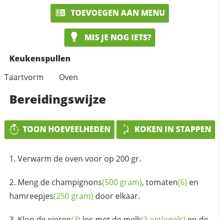
TOEVOEGEN AAN MENU
MIS JE NOG IETS?
Keukenspullen
Taartvorm
Oven
Bereidingswijze
TOON HOEVEELHEDEN
KOKEN IN STAPPEN
Verwarm de oven voor op 200 gr.
Meng de
champignons
(500 gram)
,
tomaten
(6)
en
hamreepjes
(250 gram)
door elkaar.
Klop de
eieren
(3)
los met de
melk
(3 eetlepels)
en de