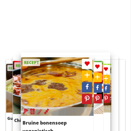
RECEPT
RECEPT
RECEPT
RECEPT
RECEPT
Guacamole
Pruimentaart met kaneel
Chili con carne
Sushi rijstsalade
Bruine bonensoep
maaltijdsalade