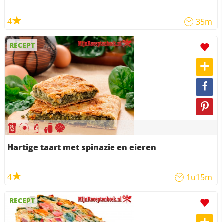
4
35m
RECEPT
Hartige taart met spinazie en eieren
4
1u15m
RECEPT