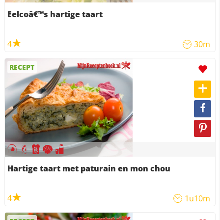
Eelcoâ€™s hartige taart
4
30m
RECEPT
Hartige taart met paturain en mon chou
4
1u10m