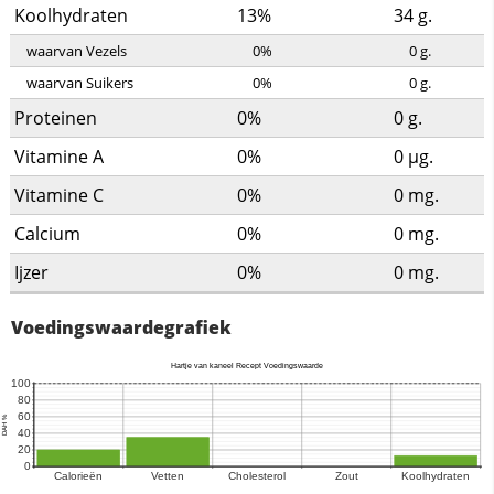
Koolhydraten
13%
34
g.
waarvan Vezels
0%
0
g.
waarvan Suikers
0%
0
g.
Proteinen
0%
0
g.
Vitamine A
0%
0
µg.
Vitamine C
0%
0
mg.
Calcium
0%
0
mg.
Ijzer
0%
0
mg.
Voedingswaardegrafiek