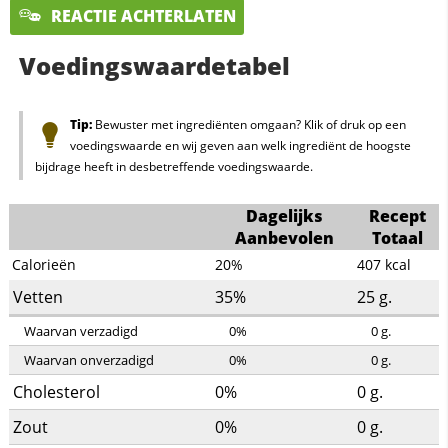
REACTIE ACHTERLATEN
Voedingswaardetabel
Tip:
Bewuster met ingrediënten omgaan? Klik of druk op een
voedingswaarde en wij geven aan welk ingrediënt de hoogste
bijdrage heeft in desbetreffende voedingswaarde.
Dagelijks
Recept
Aanbevolen
Totaal
Calorieën
20%
407
kcal
Vetten
35%
25
g.
Waarvan verzadigd
0%
0
g.
Waarvan onverzadigd
0%
0
g.
Cholesterol
0%
0
g.
Zout
0%
0
g.