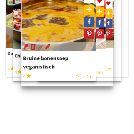
RECEPT
RECEPT
Guacamole
Pruimentaart met kaneel
Chili con carne
Sushi rijstsalade
Bruine bonensoep
maaltijdsalade
veganistisch
4
4
5m
55m
4
4
45m
40m
4
20m