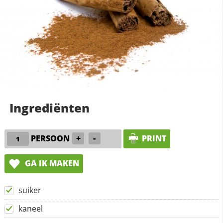
Ingrediënten
PERSOON
+
-
PRINT
GA IK MAKEN
suiker
kaneel