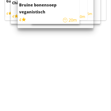
Guacamole
Pruimentaart met kaneel
Chili con carne
Sushi rijstsalade
Bruine bonensoep
maaltijdsalade
veganistisch
4
4
5m
55m
4
4
45m
40m
4
20m