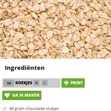
Ingrediënten
KOEKJES
+
-
PRINT
GA IK MAKEN
40 gram chocolade stukjes