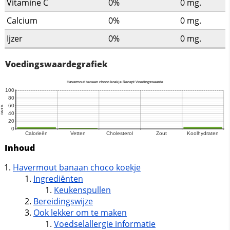
Vitamine C
0%
0
mg.
Calcium
0%
0
mg.
Ijzer
0%
0
mg.
Voedingswaardegrafiek
Inhoud
Havermout banaan choco koekje
Ingrediënten
Keukenspullen
Bereidingswijze
Ook lekker om te maken
Voedselallergie informatie