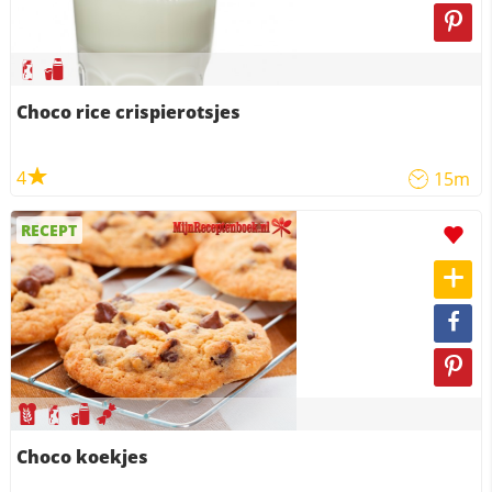
Choco rice crispierotsjes
4
15m
RECEPT
Choco koekjes