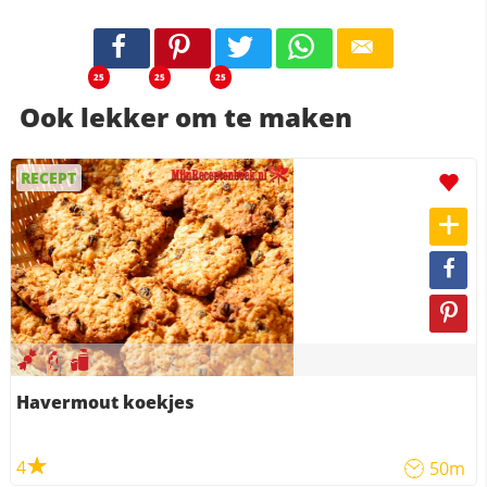
25
25
25
Ook lekker om te maken
RECEPT
Havermout koekjes
4
50m