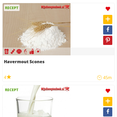
RECEPT
Havermout Scones
4
45m
RECEPT