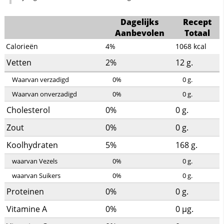
Dagelijks
Recept
Aanbevolen
Totaal
Calorieën
4%
1068
kcal
Vetten
2%
12
g.
Waarvan verzadigd
0%
0
g.
Waarvan onverzadigd
0%
0
g.
Cholesterol
0%
0
g.
Zout
0%
0
g.
Koolhydraten
5%
168
g.
waarvan Vezels
0%
0
g.
waarvan Suikers
0%
0
g.
Proteinen
0%
0
g.
Vitamine A
0%
0
µg.