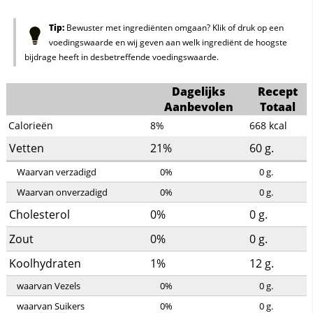
Tip:
Bewuster met ingrediënten omgaan? Klik of druk op een
voedingswaarde en wij geven aan welk ingrediënt de hoogste
bijdrage heeft in desbetreffende voedingswaarde.
Dagelijks
Recept
Aanbevolen
Totaal
Calorieën
8%
668
kcal
Vetten
21%
60
g.
Waarvan verzadigd
0%
0
g.
Waarvan onverzadigd
0%
0
g.
Cholesterol
0%
0
g.
Zout
0%
0
g.
Koolhydraten
1%
12
g.
waarvan Vezels
0%
0
g.
waarvan Suikers
0%
0
g.