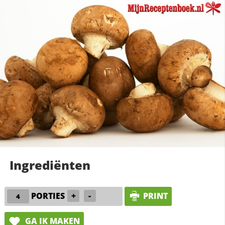
Ingrediënten
PORTIES
+
-
PRINT
GA IK MAKEN