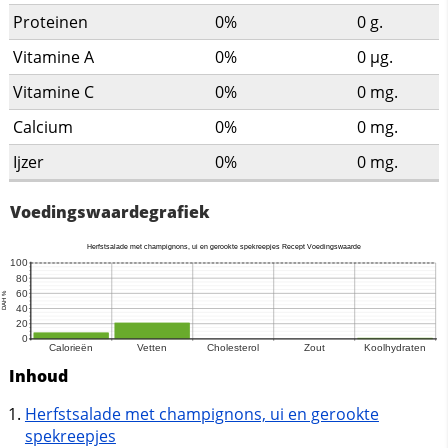
Proteinen
0%
0
g.
Vitamine A
0%
0
µg.
Vitamine C
0%
0
mg.
Calcium
0%
0
mg.
Ijzer
0%
0
mg.
Voedingswaardegrafiek
Inhoud
Herfstsalade met champignons, ui en gerookte
spekreepjes