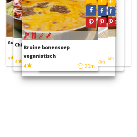
Guacamole
Pruimentaart met kaneel
Chili con carne
Sushi rijstsalade
Bruine bonensoep
maaltijdsalade
veganistisch
4
4
5m
55m
4
4
45m
40m
4
20m