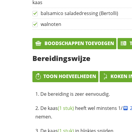
kaas
balsamico saladedressing (Bertolli)
walnoten
BOODSCHAPPEN TOEVOEGEN
T
Bereidingswijze
TOON HOEVEELHEDEN
KOKEN I
De bereiding is zeer eenvoudig.
De
kaas
(1 stuk)
heeft wel minstens 1/
nemen.
De
kaas
(1 stuk)
in blokjes snijden.