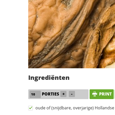
Ingrediënten
PORTIES
+
-
PRINT
oude of (snijdbare, overjarige) Hollandse