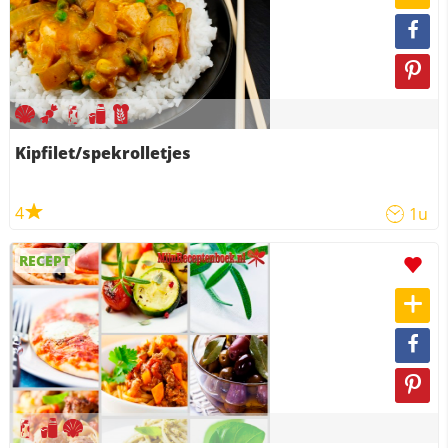
Kipfilet/spekrolletjes
4
1u
RECEPT