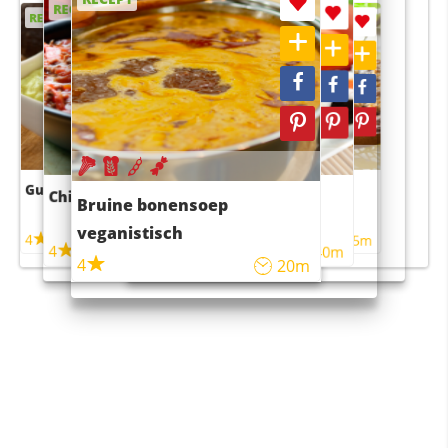
RECEPT
RECEPT
RECEPT
RECEPT
Guacamole
Pruimentaart met kaneel
Chili con carne
Sushi rijstsalade
Bruine bonensoep
maaltijdsalade
veganistisch
4
4
5m
55m
4
4
45m
40m
4
20m