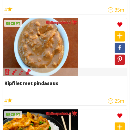
4
35m
RECEPT
Kipfilet met pindasaus
4
25m
RECEPT