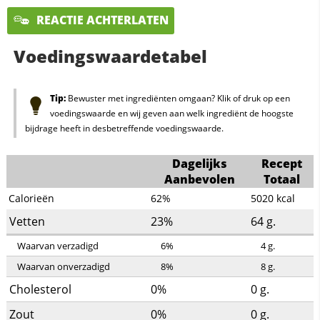
REACTIE ACHTERLATEN
Voedingswaardetabel
Tip:
Bewuster met ingrediënten omgaan? Klik of druk op een
voedingswaarde en wij geven aan welk ingrediënt de hoogste
bijdrage heeft in desbetreffende voedingswaarde.
Dagelijks
Recept
Aanbevolen
Totaal
Calorieën
62%
5020
kcal
Vetten
23%
64
g.
Waarvan verzadigd
6%
4
g.
Waarvan onverzadigd
8%
8
g.
Cholesterol
0%
0
g.
Zout
0%
0
g.