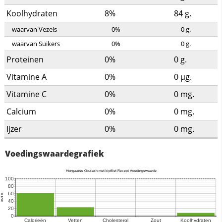
Koolhydraten
8%
84
g.
waarvan Vezels
0%
0
g.
waarvan Suikers
0%
0
g.
Proteinen
0%
0
g.
Vitamine A
0%
0
µg.
Vitamine C
0%
0
mg.
Calcium
0%
0
mg.
Ijzer
0%
0
mg.
Voedingswaardegrafiek