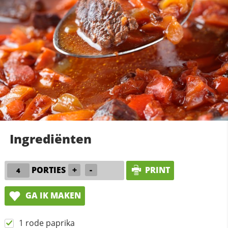
Ingrediënten
PORTIES
+
-
PRINT
GA IK MAKEN
1 rode paprika