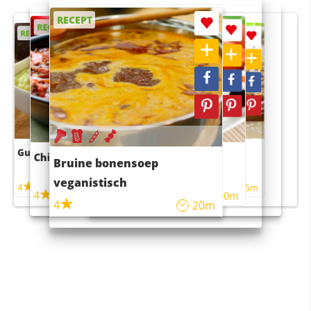
RECEPT
RECEPT
RECEPT
RECEPT
RECEPT
Guacamole
Pruimentaart met kaneel
Chili con carne
Sushi rijstsalade
Bruine bonensoep
maaltijdsalade
veganistisch
4
4
5m
55m
4
4
45m
40m
4
20m