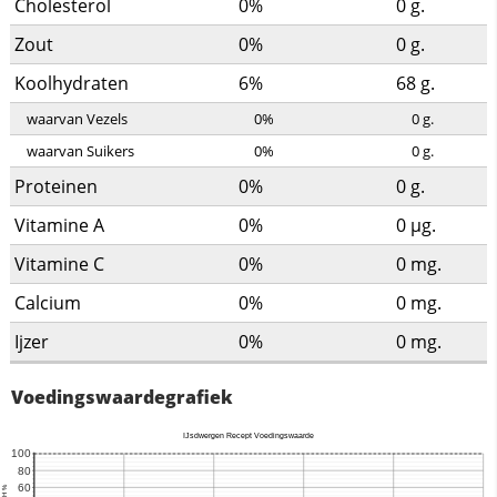
Cholesterol
0%
0
g.
Zout
0%
0
g.
Koolhydraten
6%
68
g.
waarvan Vezels
0%
0
g.
waarvan Suikers
0%
0
g.
Proteinen
0%
0
g.
Vitamine A
0%
0
µg.
Vitamine C
0%
0
mg.
Calcium
0%
0
mg.
Ijzer
0%
0
mg.
Voedingswaardegrafiek