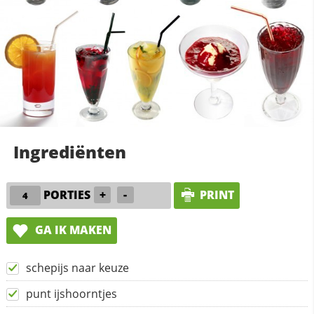
Ingrediënten
PORTIES
+
-
PRINT
GA IK MAKEN
schepijs naar keuze
punt ijshoorntjes