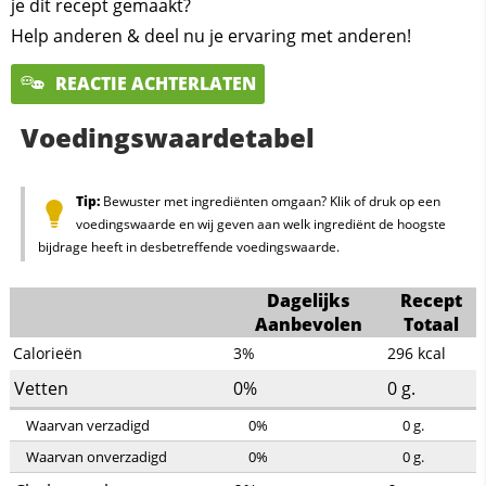
je dit recept gemaakt?
Help anderen & deel nu je ervaring met anderen!
REACTIE ACHTERLATEN
Voedingswaardetabel
Tip:
Bewuster met ingrediënten omgaan? Klik of druk op een
voedingswaarde en wij geven aan welk ingrediënt de hoogste
bijdrage heeft in desbetreffende voedingswaarde.
Dagelijks
Recept
Aanbevolen
Totaal
Calorieën
3%
296
kcal
Vetten
0%
0
g.
Waarvan verzadigd
0%
0
g.
Waarvan onverzadigd
0%
0
g.