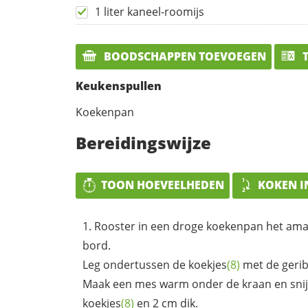
1 liter kaneel-roomijs
BOODSCHAPPEN TOEVOEGEN
T
Keukenspullen
Koekenpan
Bereidingswijze
TOON HOEVEELHEDEN
KOKEN I
Rooster in een droge koekenpan het
ama
bord.
Leg ondertussen de
koekjes
(8)
met de gerib
Maak een mes warm onder de kraan en snijd 
koekjes
(8)
en 2 cm dik.