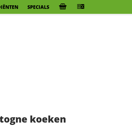
DIËNTEN
SPECIALS
stogne koeken