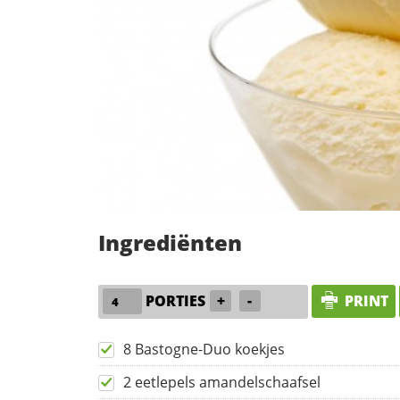
Ingrediënten
PORTIES
+
-
PRINT
8 Bastogne-Duo koekjes
2 eetlepels amandelschaafsel