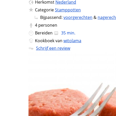
Herkomst
Nederland
Categorie
Stamppotten
Bijpassend:
voorgerechten
&
nagerech
4
personen
Bereiden
35 min.
Kookboek van
witolama
Schrijf een review