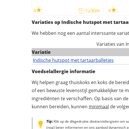
4
4
1u30m
Variaties op Indische hutspot met tartaa
We hebben nog een aantal interssante variat
Variaties van 
Variatie
Indische hutspot met tartaarballetjes
Voedselallergie informatie
Wij helpen graag thuiskoks en koks de berei
of een bewuste levensstijl gemakkelijker te 
ingrediënten te verschaffen. Op basis van de
kunnen bereiden, kunnen
minimaal
de volgen
Tip:
Klik op de dikgedrukte dieëten/allergieën om aa
(nog) beter informeren en ons aanbod dynamisch a