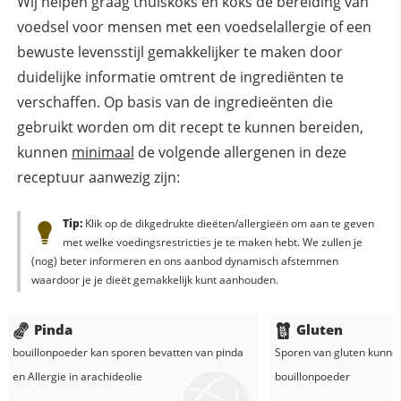
Wij helpen graag thuiskoks en koks de bereiding van
voedsel voor mensen met een voedselallergie of een
bewuste levensstijl gemakkelijker te maken door
duidelijke informatie omtrent de ingrediënten te
verschaffen. Op basis van de ingredieënten die
gebruikt worden om dit recept te kunnen bereiden,
kunnen
minimaal
de volgende allergenen in deze
receptuur aanwezig zijn:
Tip:
Klik op de dikgedrukte dieëten/allergieën om aan te geven
met welke voedingsrestricties je te maken hebt. We zullen je
(nog) beter informeren en ons aanbod dynamisch afstemmen
waardoor je je dieët gemakkelijk kunt aanhouden.
Pinda
Gluten
bouillonpoeder
kan sporen bevatten van pinda
Sporen van gluten kunne
en
Allergie in
arachideolie
bouillonpoeder