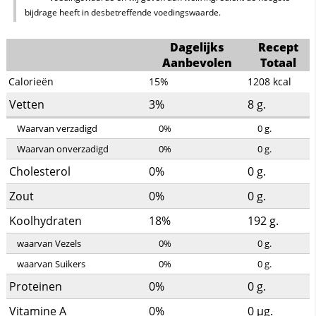
bijdrage heeft in desbetreffende voedingswaarde.
Dagelijks
Recept
Aanbevolen
Totaal
Calorieën
15%
1208
kcal
Vetten
3%
8
g.
Waarvan verzadigd
0%
0
g.
Waarvan onverzadigd
0%
0
g.
Cholesterol
0%
0
g.
Zout
0%
0
g.
Koolhydraten
18%
192
g.
waarvan Vezels
0%
0
g.
waarvan Suikers
0%
0
g.
Proteinen
0%
0
g.
Vitamine A
0%
0
µg.