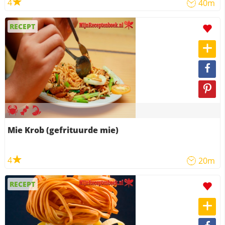
4
40m
RECEPT
Mie Krob (gefrituurde mie)
4
20m
RECEPT