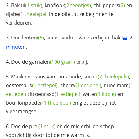
Bak
ui
(1 stuk)
,
knoflook
(2 teentjes)
,
chilipepers
(2)
en
djahe
(1 theelepel)
in de olie tot ze beginnen te
verkleuren.
Doe
lenteui
(5)
, kip en varkensvlees erbij en bak
2
minuten
.
Doe de
garnalen
(100 gram)
erbij.
Maak een saus van tamarinde,
suiker
(2 theelepels)
,
oestersaus
(1 eetlepel)
,
sherry
(1 eetlepel)
,
nuoc mam
(1
eetlepel)
citroenrasp
(1 eetlepel)
,
water
(1 kopje)
en
bouillonpoeder
(1 theelepel)
en giet deze bij het
vleesmengsel.
Doe de
prei
(1 stuk)
en de mie erbij en schep
voorzichtig door tot de mie warm is.