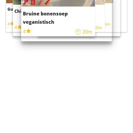
Guacamole
Pruimentaart met kaneel
Chili con carne
Sushi rijstsalade
Bruine bonensoep
maaltijdsalade
veganistisch
4
4
5m
55m
4
4
45m
40m
4
20m