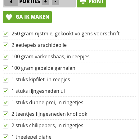
PORTIES
+
-
PRINT
GA IK MAKEN
250 gram rijstmie, gekookt volgens voorschrift
2 eetlepels arachideolie
100 gram varkenshaas, in reepjes
100 gram gepelde garnalen
1 stuks kipfilet, in reepjes
1 stuks fijngesneden ui
1 stuks dunne prei, in ringetjes
2 teentjes fijngesneden knoflook
2 stuks chilipepers, in ringetjes
1 theelepel djahe