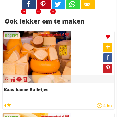
25
25
25
Ook lekker om te maken
RECEPT
Kaas-bacon Balletjes
4
40m