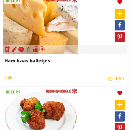
RECEPT
Ham-kaas balletjes
4
40m
RECEPT