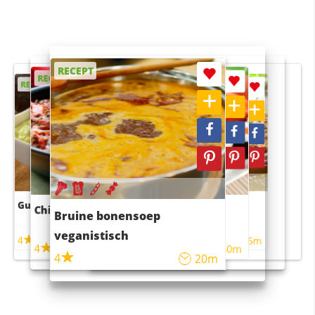
RECEPT
RECEPT
RECEPT
RECEPT
RECEPT
Guacamole
Pruimentaart met kaneel
Chili con carne
Sushi rijstsalade
Bruine bonensoep
maaltijdsalade
veganistisch
4
4
5m
55m
4
4
45m
40m
4
20m