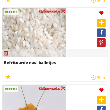
4
20m
RECEPT
Gefrituurde nasi balletjes
4
30m
RECEPT