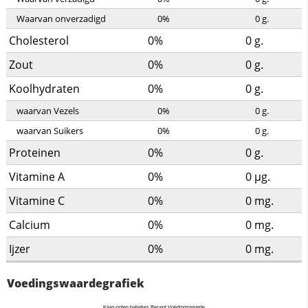
Waarvan onverzadigd
0%
0
g.
Cholesterol
0%
0
g.
Zout
0%
0
g.
Koolhydraten
0%
0
g.
waarvan Vezels
0%
0
g.
waarvan Suikers
0%
0
g.
Proteinen
0%
0
g.
Vitamine A
0%
0
µg.
Vitamine C
0%
0
mg.
Calcium
0%
0
mg.
Ijzer
0%
0
mg.
Voedingswaardegrafiek