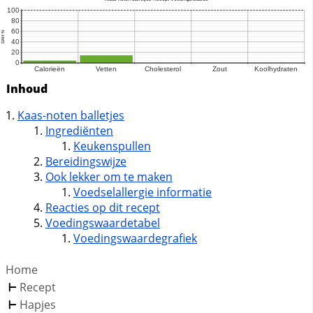
Inhoud
Kaas-noten balletjes
Ingrediënten
Keukenspullen
Bereidingswijze
Ook lekker om te maken
Voedselallergie informatie
Reacties op dit recept
Voedingswaardetabel
Voedingswaardegrafiek
Home
Recept
Hapjes