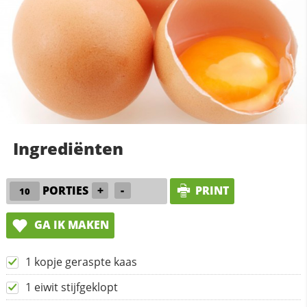
Ingrediënten
PORTIES
+
-
PRINT
GA IK MAKEN
1 kopje geraspte kaas
1 eiwit stijfgeklopt