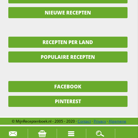
NIEUWE RECEPTEN
RECEPTEN PER LAND
POPULAIRE RECEPTEN
FACEBOOK
PINTEREST
© MijnReceptenboek.nl - 2005 - 2020 ·
Contact
·
Privacy
·
Algemene
voorwaarden
·
Support
·
Over ons
Zoek naar: