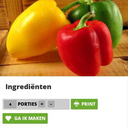
Ingrediënten
PORTIES
+
-
PRINT
GA IK MAKEN