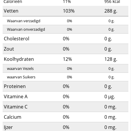
Calorieën
11%
956
kcal
Vetten
103%
288
g.
Waarvan verzadigd
0%
0
g.
Waarvan onverzadigd
0%
0
g.
Cholesterol
0%
0
g.
Zout
0%
0
g.
Koolhydraten
12%
128
g.
waarvan Vezels
0%
0
g.
waarvan Suikers
0%
0
g.
Proteinen
0%
0
g.
Vitamine A
0%
0
µg.
Vitamine C
0%
0
mg.
Calcium
0%
0
mg.
Ijzer
0%
0
mg.