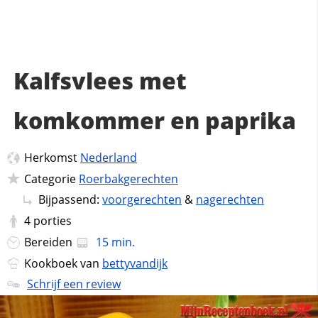
Kalfsvlees met
komkommer en paprika
Herkomst
Nederland
Categorie
Roerbakgerechten
Bijpassend:
voorgerechten
&
nagerechten
4
porties
Bereiden
15 min.
Kookboek van
bettyvandijk
Schrijf een review