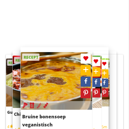
RECEPT
RECEPT
RECEPT
RECEPT
RECEPT
Guacamole
Pruimentaart met kaneel
Chili con carne
Sushi rijstsalade
Bruine bonensoep
maaltijdsalade
veganistisch
4
4
5m
55m