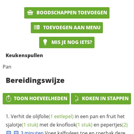
BOODSCHAPPEN TOEVOEGEN
TOEVOEGEN AAN MENU
MIS JE NOG IETS?
Keukenspullen
Pan
Bereidingswijze
TOON HOEVEELHEDEN
KOKEN IN STAPPEN
Verhit de
olijfolie
(1 eetlepel)
in een pan en fruit het
sjalotje
(1 stuk)
met de
knoflook
(1 stuk)
en
pepertjes
(2)
3 minuten
Voeg kalfsvlees toe en roerbak deze