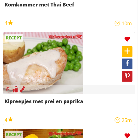
Komkommer met Thai Beef
4
10m
RECEPT
Kipreepjes met prei en paprika
4
25m
RECEPT