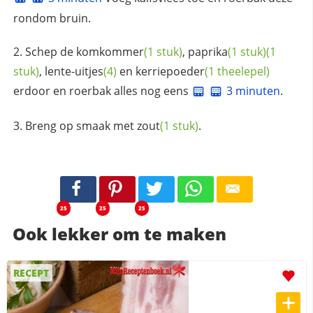
rondom bruin.
Schep de
komkommer
(1 stuk)
,
paprika
(1 stuk)
(1
stuk)
,
lente-uitjes
(4)
en
kerriepoeder
(1 theelepel)
erdoor en roerbak alles nog eens
3 minuten
.
Breng op smaak met
zout
(1 stuk)
.
25
25
25
Ook lekker om te maken
RECEPT