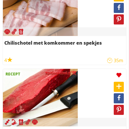
Chilischotel met komkommer en spekjes
4
35m
RECEPT