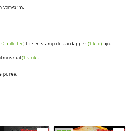
en verwarm.
00 milliliter)
toe en stamp de
aardappels
(1 kilo)
fijn.
otmuskaat
(1 stuk)
.
e puree.