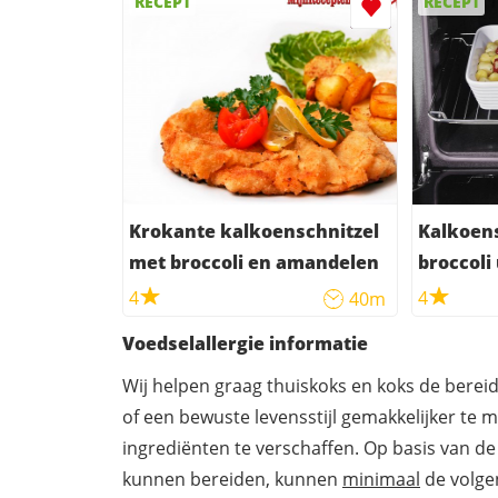
RECEPT
RECEPT
Krokante kalkoenschnitzel
Kalkoens
met broccoli en amandelen
broccoli
4
4
40m
Voedselallergie informatie
Wij helpen graag thuiskoks en koks de berei
of een bewuste levensstijl gemakkelijker te 
ingrediënten te verschaffen. Op basis van de
kunnen bereiden, kunnen
minimaal
de volgen