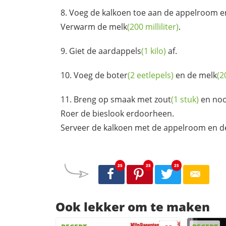
Voeg de kalkoen toe aan de appelroom 
Verwarm de
melk
(200 milliliter)
.
Giet de
aardappels
(1 kilo)
af.
Voeg de
boter
(2 eetlepels)
en de
melk
(2
Breng op smaak met
zout
(1 stuk)
en
no
Roer de bieslook erdoorheen.
Serveer de kalkoen met de appelroom en d
25
25
25
Ook lekker om te maken