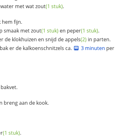
 water met wat
zout
(1 stuk)
.
 hem fijn.
 op smaak met
zout
(1 stuk)
en
peper
(1 stuk)
.
jder de klokhuizen en snijd de
appels
(2)
in parten.
bak er de kalkoenschnitzels ca.
3 minuten
per
 bakvet.
en breng aan de kook.
r
(1 stuk)
.