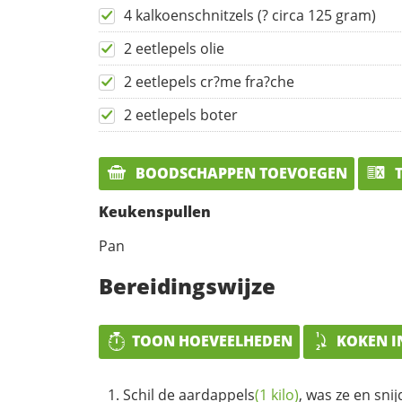
4 kalkoenschnitzels (? circa 125 gram)
2 eetlepels olie
2 eetlepels cr?me fra?che
2 eetlepels boter
BOODSCHAPPEN TOEVOEGEN
T
Keukenspullen
Pan
Bereidingswijze
TOON HOEVEELHEDEN
KOKEN I
Schil de
aardappels
(1 kilo)
, was ze en snij