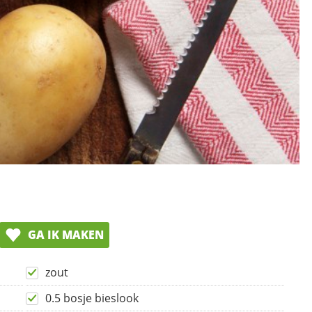
GA IK MAKEN
zout
0.5 bosje bieslook