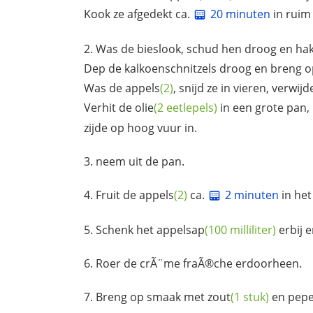
Kook ze afgedekt ca.
20 minuten
in ruim
Was de bieslook, schud hen droog en hak
Dep de kalkoenschnitzels droog en breng
Was de
appels
(2)
, snijd ze in vieren, verwi
Verhit de
olie
(2 eetlepels)
in een grote pan, 
zijde op hoog vuur in.
neem uit de pan.
Fruit de
appels
(2)
ca.
2 minuten
in het
Schenk het
appelsap
(100 milliliter)
erbij 
Roer de crÃ¨me fraÃ®che erdoorheen.
Breng op smaak met
zout
(1 stuk)
en
pepe