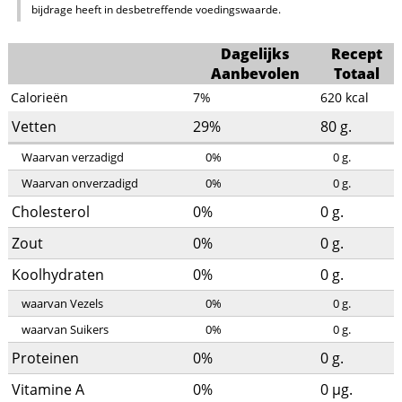
bijdrage heeft in desbetreffende voedingswaarde.
Dagelijks
Recept
Aanbevolen
Totaal
Calorieën
7%
620
kcal
Vetten
29%
80
g.
Waarvan verzadigd
0%
0
g.
Waarvan onverzadigd
0%
0
g.
Cholesterol
0%
0
g.
Zout
0%
0
g.
Koolhydraten
0%
0
g.
waarvan Vezels
0%
0
g.
waarvan Suikers
0%
0
g.
Proteinen
0%
0
g.
Vitamine A
0%
0
µg.