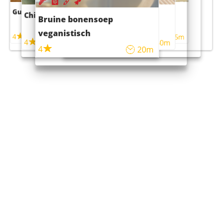
Guacamole
Pruimentaart met kaneel
Chili con carne
Sushi rijstsalade
Bruine bonensoep
maaltijdsalade
veganistisch
4
4
5m
55m
4
4
45m
40m
4
20m