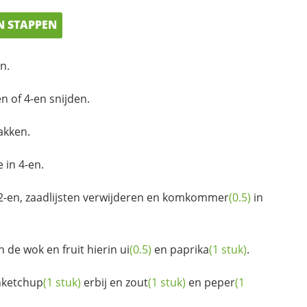
N STAPPEN
n.
en of 4-en snijden.
akken.
 in 4-en.
 2-en, zaadlijsten verwijderen en
komkommer
(0.5)
in
n de wok en fruit hierin
ui
(0.5)
en
paprika
(1 stuk)
.
ketchup
(1 stuk)
erbij en
zout
(1 stuk)
en
peper
(1