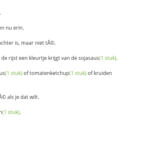
.
n nu erin.
chter is, maar niet tÃ©.
e rijst een kleurtje krijgt van de
sojasaus
(1 stuk)
.
us
(1 stuk)
of
tomatenketchup
(1 stuk)
of kruiden
© als je dat wilt.
n
(1 stuk)
.