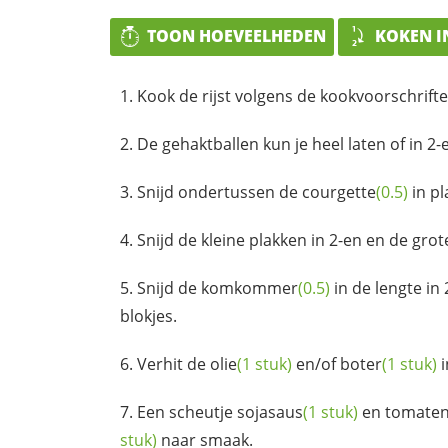
TOON HOEVEELHEDEN
KOKEN I
Kook de rijst volgens de kookvoorschrifte
De gehaktballen kun je heel laten of in 2-
Snijd ondertussen de
courgette
(0.5)
in pl
Snijd de kleine plakken in 2-en en de grote
Snijd de
komkommer
(0.5)
in de lengte in
blokjes.
Verhit de
olie
(1 stuk)
en/of
boter
(1 stuk)
i
Een scheutje
sojasaus
(1 stuk)
en
tomaten
stuk)
naar smaak.