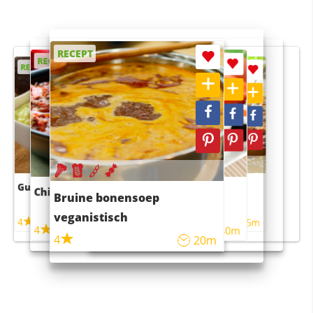
RECEPT
RECEPT
RECEPT
RECEPT
RECEPT
Guacamole
Pruimentaart met kaneel
Chili con carne
Sushi rijstsalade
Bruine bonensoep
maaltijdsalade
veganistisch
4
4
5m
55m
4
4
45m
40m
4
20m