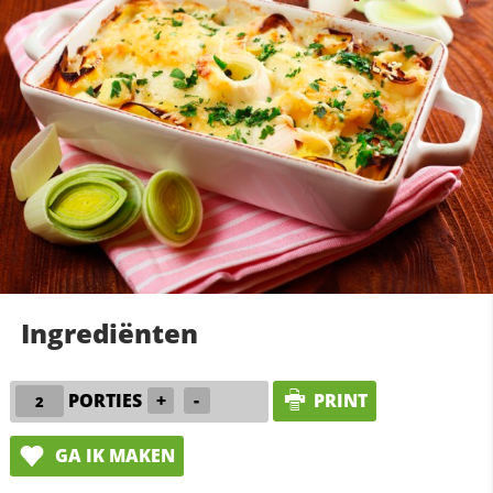
Ingrediënten
PORTIES
+
-
PRINT
GA IK MAKEN