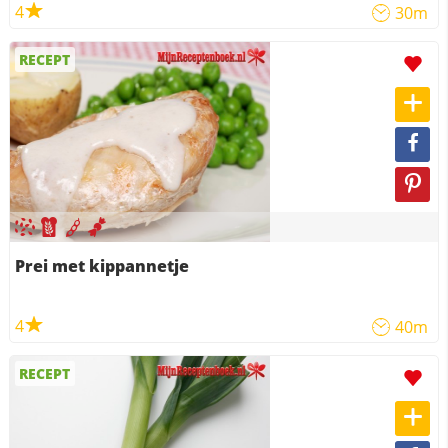
4
30m
RECEPT
Prei met kippannetje
4
40m
RECEPT