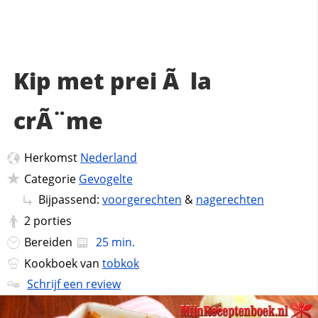
Kip met prei Ã la
crÃ¨me
Herkomst
Nederland
Categorie
Gevogelte
Bijpassend:
voorgerechten
&
nagerechten
2
porties
Bereiden
25 min.
Kookboek van
tobkok
Schrijf een review