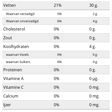
Vetten
21%
30
g.
Waarvan verzadigd
5%
2
g.
Waarvan onverzadigd
6%
4
g.
Cholesterol
0%
0
g.
Zout
0%
0
g.
Koolhydraten
0%
4
g.
waarvan Vezels
0%
0
g.
waarvan Suikers
0%
0
g.
Proteinen
0%
0
g.
Vitamine A
0%
0
µg.
Vitamine C
0%
0
mg.
Calcium
0%
0
mg.
Ijzer
0%
0
mg.