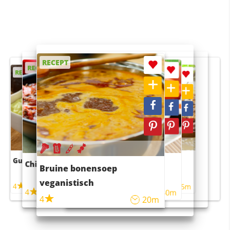
RECEPT
RECEPT
RECEPT
RECEPT
RECEPT
Guacamole
Pruimentaart met kaneel
Chili con carne
Sushi rijstsalade
Bruine bonensoep
maaltijdsalade
veganistisch
4
4
5m
55m
4
4
45m
40m
4
20m