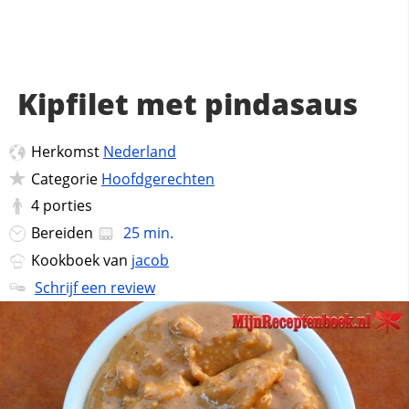
Kipfilet met pindasaus
Herkomst
Nederland
Categorie
Hoofdgerechten
4
porties
Bereiden
25 min.
Kookboek van
jacob
Schrijf een review