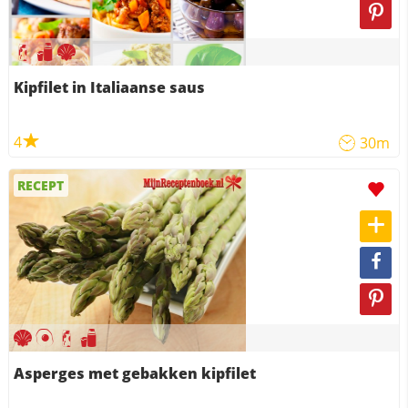
Kipfilet in Italiaanse saus
4
30m
RECEPT
Asperges met gebakken kipfilet