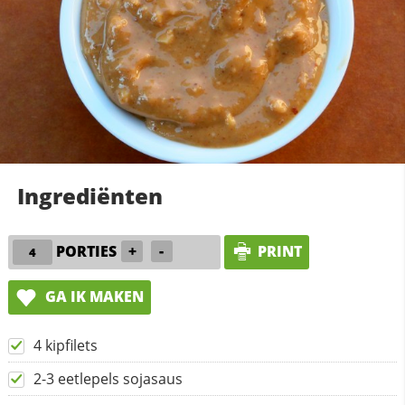
Ingrediënten
PORTIES
+
-
PRINT
GA IK MAKEN
4 kipfilets
2-3 eetlepels sojasaus