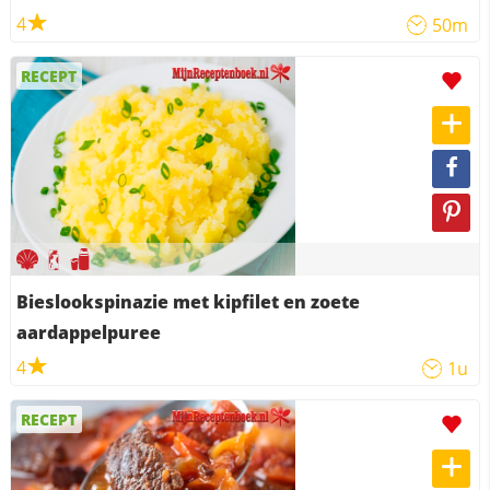
4
50m
RECEPT
Bieslookspinazie met kipfilet en zoete
aardappelpuree
4
1u
RECEPT