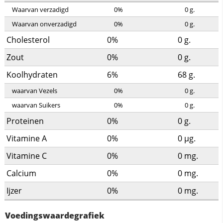
Waarvan verzadigd
0%
0
g.
Waarvan onverzadigd
0%
0
g.
Cholesterol
0%
0
g.
Zout
0%
0
g.
Koolhydraten
6%
68
g.
waarvan Vezels
0%
0
g.
waarvan Suikers
0%
0
g.
Proteinen
0%
0
g.
Vitamine A
0%
0
µg.
Vitamine C
0%
0
mg.
Calcium
0%
0
mg.
Ijzer
0%
0
mg.
Voedingswaardegrafiek