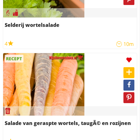
Selderij wortelsalade
4
10m
RECEPT
Salade van geraspte wortels, taugÃ© en rozijnen