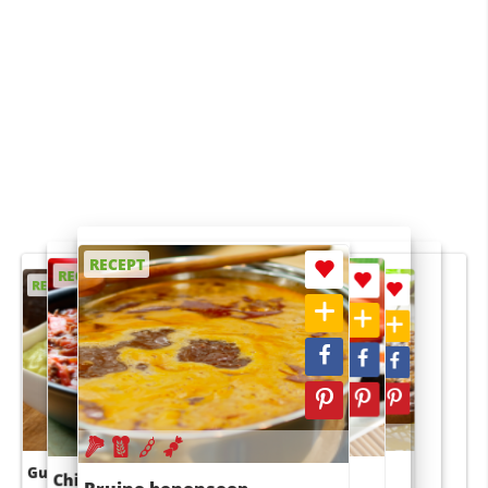
RECEPT
RECEPT
RECEPT
RECEPT
RECEPT
Guacamole
Pruimentaart met kaneel
Chili con carne
Sushi rijstsalade