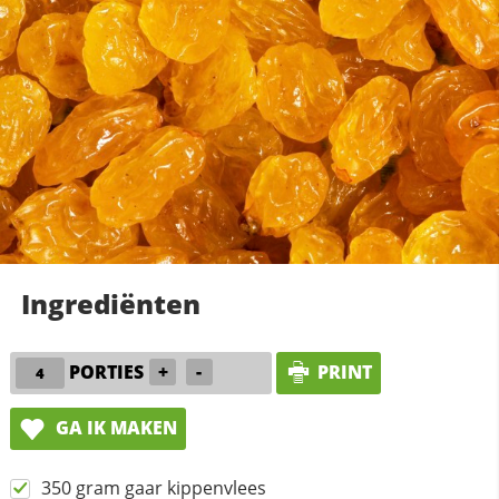
Ingrediënten
PORTIES
+
-
PRINT
GA IK MAKEN
350 gram gaar kippenvlees