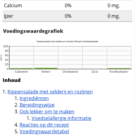
Calcium
0%
0
mg.
Ijzer
0%
0
mg.
Voedingswaardegrafiek
Inhoud
Kippensalade met selderij en rozijnen
Ingrediënten
Bereidingswijze
Ook lekker om te maken
Voedselallergie informatie
Reacties op dit recept
Voedingswaardetabel