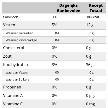
Dagelijks
Recept
Aanbevolen
Totaal
Calorieën
3%
304
kcal
Vetten
5%
12
g.
Waarvan verzadigd
0%
0
g.
Waarvan onverzadigd
0%
0
g.
Cholesterol
0%
0
g.
Zout
0%
0
g.
Koolhydraten
3%
36
g.
waarvan Vezels
0%
0
g.
waarvan Suikers
0%
0
g.
Proteinen
0%
0
g.
Vitamine A
0%
0
µg.
Vitamine C
0%
0
mg.