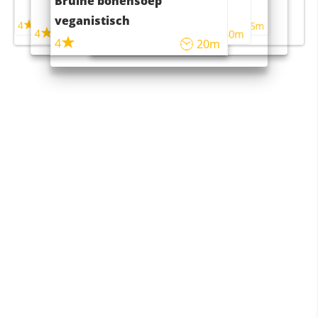
Bruine bonensoep
maaltijdsalade
veganistisch
4
4
5m
55m
4
4
45m
40m
4
20m