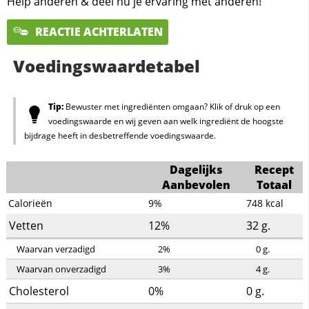
Help anderen & deel nu je ervaring met anderen!
REACTIE ACHTERLATEN
Voedingswaardetabel
Tip:
Bewuster met ingrediënten omgaan? Klik of druk op een
voedingswaarde en wij geven aan welk ingrediënt de hoogste
bijdrage heeft in desbetreffende voedingswaarde.
Dagelijks
Recept
Aanbevolen
Totaal
Calorieën
9%
748
kcal
Vetten
12%
32
g.
Waarvan verzadigd
2%
0
g.
Waarvan onverzadigd
3%
4
g.
Cholesterol
0%
0
g.