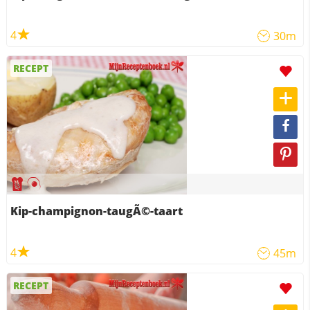
4
30m
RECEPT
Kip-champignon-taugÃ©-taart
4
45m
RECEPT