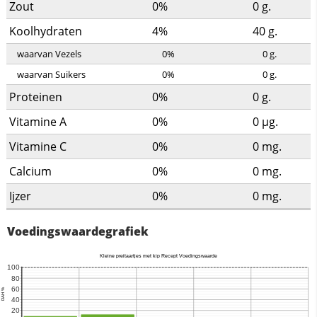
Zout
0%
0
g.
Koolhydraten
4%
40
g.
waarvan Vezels
0%
0
g.
waarvan Suikers
0%
0
g.
Proteinen
0%
0
g.
Vitamine A
0%
0
µg.
Vitamine C
0%
0
mg.
Calcium
0%
0
mg.
Ijzer
0%
0
mg.
Voedingswaardegrafiek