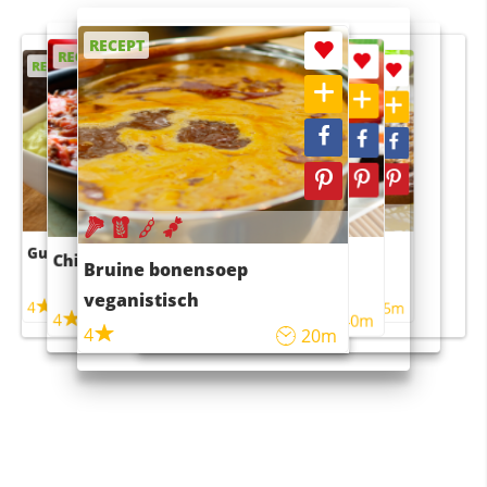
RECEPT
RECEPT
RECEPT
RECEPT
RECEPT
Guacamole
Pruimentaart met kaneel
Chili con carne
Sushi rijstsalade
Bruine bonensoep
maaltijdsalade
veganistisch
4
4
5m
55m
4
4
45m
40m
4
20m