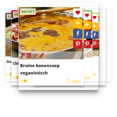
RECEPT
RECEPT
RECEPT
RECEPT
RECEPT
Guacamole
Pruimentaart met kaneel
Chili con carne
Sushi rijstsalade
Bruine bonensoep
maaltijdsalade
veganistisch
4
4
5m
55m
4
4
45m
40m
4
20m