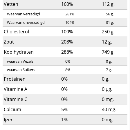
Vetten
160%
112
g.
Waarvan verzadigd
281%
56
g.
Waarvan onverzadigd
104%
31
g.
Cholesterol
100%
250
g.
Zout
208%
12
g.
Koolhydraten
288%
749
g.
waarvan Vezels
0%
0
g.
waarvan Suikers
8%
7
g.
Proteinen
0%
0
g.
Vitamine A
0%
0
µg.
Vitamine C
0%
0
mg.
Calcium
5%
40
mg.
Ijzer
1%
0
mg.