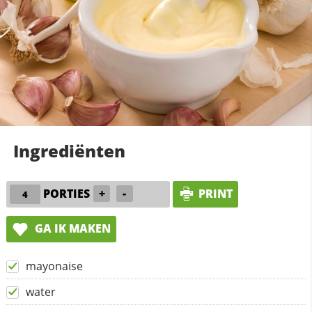
Ingrediënten
PORTIES
+
-
PRINT
GA IK MAKEN
mayonaise
water