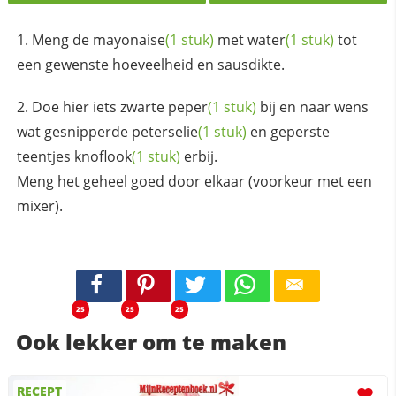
Meng de
mayonaise
(1 stuk)
met
water
(1 stuk)
tot
een gewenste hoeveelheid en sausdikte.
Doe hier iets zwarte
peper
(1 stuk)
bij en naar wens
wat gesnipperde
peterselie
(1 stuk)
en geperste
teentjes
knoflook
(1 stuk)
erbij.
Meng het geheel goed door elkaar (voorkeur met een
mixer).
25
25
25
Ook lekker om te maken
RECEPT