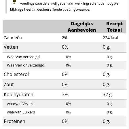
voedingswaarde en wij geven aan welk ingrediënt de hoogste
bijdrage heeft in desbetreffende voedingswaarde.
Dagelijks
Recept
Aanbevolen
Totaal
Calorieën
2%
224
kcal
Vetten
0%
0
g.
Waarvan verzadigd
0%
0
g.
Waarvan onverzadigd
0%
0
g.
Cholesterol
0%
0
g.
Zout
0%
0
g.
Koolhydraten
3%
32
g.
waarvan Vezels
0%
0
g.
waarvan Suikers
0%
0
g.
Proteinen
0%
0
g.