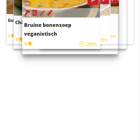
Guacamole
Pruimentaart met kaneel
Chili con carne
Sushi rijstsalade
Bruine bonensoep
maaltijdsalade
veganistisch
4
4
5m
55m
4
4
45m
40m
4
20m