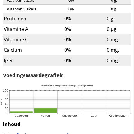
waarvan Vezels
0%
0
g.
waarvan Suikers
0%
0
g.
Proteinen
0%
0
g.
Vitamine A
0%
0
µg.
Vitamine C
0%
0
mg.
Calcium
0%
0
mg.
Ijzer
0%
0
mg.
Voedingswaardegrafiek
Inhoud