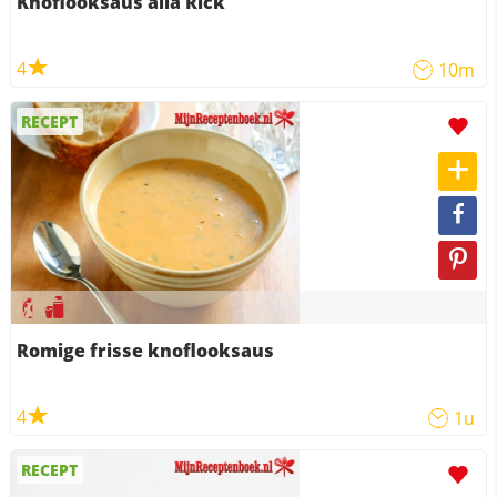
Knoflooksaus alla Rick
4
10m
RECEPT
Romige frisse knoflooksaus
4
1u
RECEPT