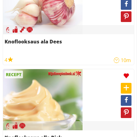
Knoflooksaus ala Dees
4
10m
RECEPT