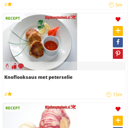
4
5m
RECEPT
Knoflooksaus met peterselie
4
15m
RECEPT