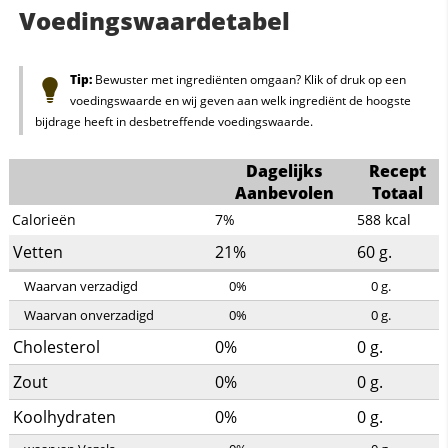
Voedingswaardetabel
Tip:
Bewuster met ingrediënten omgaan? Klik of druk op een
voedingswaarde en wij geven aan welk ingrediënt de hoogste
bijdrage heeft in desbetreffende voedingswaarde.
Dagelijks
Recept
Aanbevolen
Totaal
Calorieën
7%
588
kcal
Vetten
21%
60
g.
Waarvan verzadigd
0%
0
g.
Waarvan onverzadigd
0%
0
g.
Cholesterol
0%
0
g.
Zout
0%
0
g.
Koolhydraten
0%
0
g.