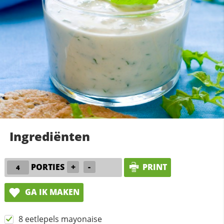
Ingrediënten
PORTIES
+
-
PRINT
GA IK MAKEN
8 eetlepels mayonaise