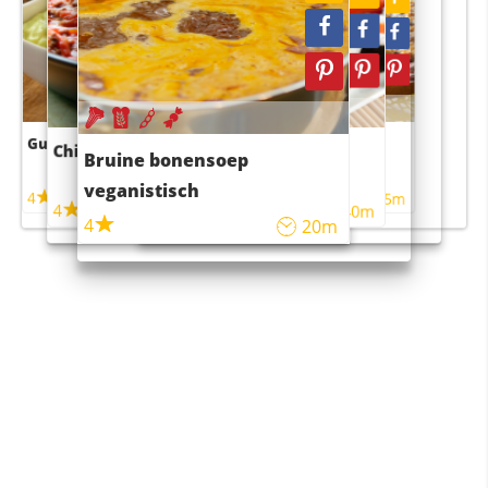
Guacamole
Pruimentaart met kaneel
Chili con carne
Sushi rijstsalade
Bruine bonensoep
maaltijdsalade
veganistisch
4
4
5m
55m
4
4
45m
40m
4
20m