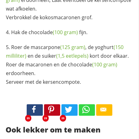
wat afkoelen.
Verbrokkel de kokosmacaronen grof.
Hak de
chocolade
(100 gram)
fijn.
Roer de
mascarpone
(125 gram)
, de
yoghurt
(150
milliliter)
en de
suiker
(1,5 eetlepels)
kort door elkaar.
Roer de macaronen en de
chocolade
(100 gram)
erdoorheen.
Serveer met de kersencompote.
25
25
25
Ook lekker om te maken