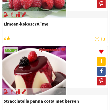
Limoen-kokoscrÃ¨me
4
1u
RECEPT
Stracciatella panna cotta met kersen