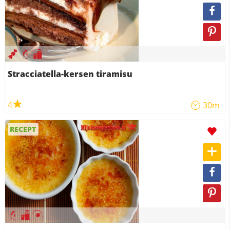
Stracciatella-kersen tiramisu
4
30m
RECEPT