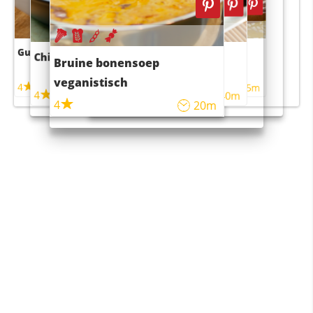
Guacamole
Pruimentaart met kaneel
Chili con carne
Sushi rijstsalade
Bruine bonensoep
maaltijdsalade
veganistisch
4
4
5m
55m
4
4
45m
40m
4
20m