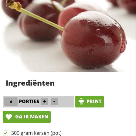
Ingrediënten
PORTIES
+
-
PRINT
GA IK MAKEN
300 gram kersen (pot)