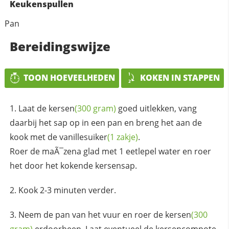
Keukenspullen
Pan
Bereidingswijze
TOON HOEVEELHEDEN
KOKEN IN STAPPEN
Laat de
kersen
(300 gram)
goed uitlekken, vang
daarbij het sap op in een pan en breng het aan de
kook met de
vanillesuiker
(1 zakje)
.
Roer de maÃ¯zena glad met 1 eetlepel water en roer
het door het kokende kersensap.
Kook 2-3 minuten verder.
Neem de pan van het vuur en roer de
kersen
(300
gram)
erdoorheen, Laat eventueel de kersencompote