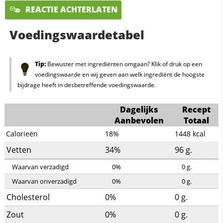
REACTIE ACHTERLATEN
Voedingswaardetabel
Tip:
Bewuster met ingrediënten omgaan? Klik of druk op een
voedingswaarde en wij geven aan welk ingrediënt de hoogste
bijdrage heeft in desbetreffende voedingswaarde.
Dagelijks
Recept
Aanbevolen
Totaal
Calorieën
18%
1448
kcal
Vetten
34%
96
g.
Waarvan verzadigd
0%
0
g.
Waarvan onverzadigd
0%
0
g.
Cholesterol
0%
0
g.
Zout
0%
0
g.