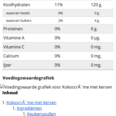
Koolhydraten
11%
120
g.
waarvan Vezels
0%
0
g.
waarvan Suikers
2%
4
g.
Proteinen
0%
0
g.
Vitamine A
0%
0
µg.
Vitamine C
0%
0
mg.
Calcium
0%
0
mg.
Ijzer
0%
0
mg.
Voedingswaardegrafiek
Inhoud
KokoscrÃ¨me met kersen
Ingrediënten
Keukenspullen