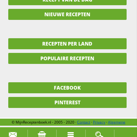
NIEUWE RECEPTEN
RECEPTEN PER LAND
POPULAIRE RECEPTEN
FACEBOOK
PINTEREST
© MijnReceptenboek.nl - 2005 - 2020 ·
Contact
·
Privacy
·
Algemene
voorwaarden
·
Support
·
Over ons
Zoek naar: