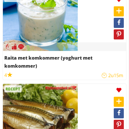
Raita met komkommer (yoghurt met
komkommer)
4
2u15m
RECEPT