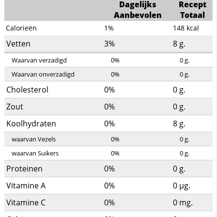
Dagelijks
Recept
Aanbevolen
Totaal
Calorieën
1%
148
kcal
Vetten
3%
8
g.
Waarvan verzadigd
0%
0
g.
Waarvan onverzadigd
0%
0
g.
Cholesterol
0%
0
g.
Zout
0%
0
g.
Koolhydraten
0%
8
g.
waarvan Vezels
0%
0
g.
waarvan Suikers
0%
0
g.
Proteinen
0%
0
g.
Vitamine A
0%
0
µg.
Vitamine C
0%
0
mg.