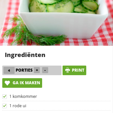
Ingrediënten
PORTIES
+
-
PRINT
GA IK MAKEN
1 komkommer
1 rode ui