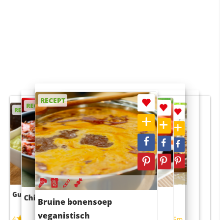
RECEPT
RECEPT
RECEPT
RECEPT
RECEPT
Guacamole
Pruimentaart met kaneel
Chili con carne
Sushi rijstsalade
Bruine bonensoep
maaltijdsalade
veganistisch
4
4
5m
55m