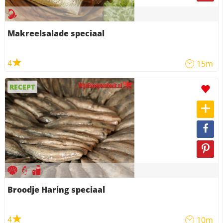
Makreelsalade speciaal
4
15m
RECEPT
Broodje Haring speciaal
4
10m