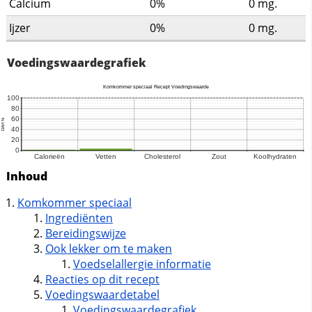
Calcium
0%
0
mg.
Ijzer
0%
0
mg.
Voedingswaardegrafiek
Inhoud
Komkommer speciaal
Ingrediënten
Bereidingswijze
Ook lekker om te maken
Voedselallergie informatie
Reacties op dit recept
Voedingswaardetabel
Voedingswaardegrafiek