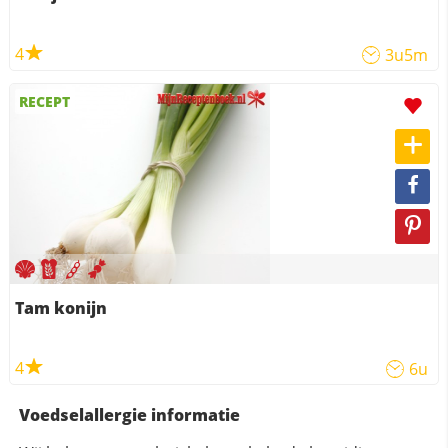
4
3u5m
RECEPT
Tam konijn
4
6u
Voedselallergie informatie