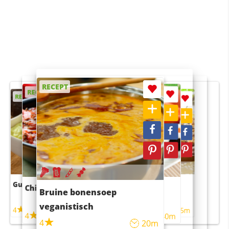
RECEPT
RECEPT
RECEPT
RECEPT
RECEPT
Guacamole
Pruimentaart met kaneel
Chili con carne
Sushi rijstsalade
Bruine bonensoep
maaltijdsalade
veganistisch
4
4
5m
55m
4
4
45m
40m
4
20m