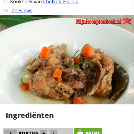
Kookboek van
Chefkok_Harold
2 reviews
Ingrediënten
PORTIES
+
-
PRINT