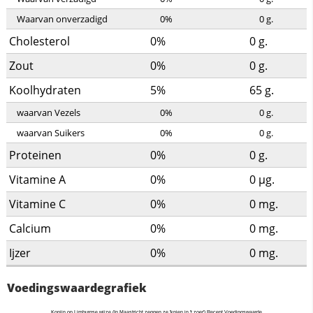
Waarvan onverzadigd
0%
0
g.
Cholesterol
0%
0
g.
Zout
0%
0
g.
Koolhydraten
5%
65
g.
waarvan Vezels
0%
0
g.
waarvan Suikers
0%
0
g.
Proteinen
0%
0
g.
Vitamine A
0%
0
µg.
Vitamine C
0%
0
mg.
Calcium
0%
0
mg.
Ijzer
0%
0
mg.
Voedingswaardegrafiek