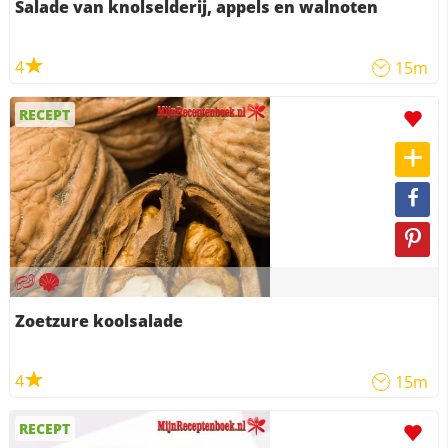
Salade van knolselderij, appels en walnoten
4
15m
RECEPT
Zoetzure koolsalade
4
15m
RECEPT