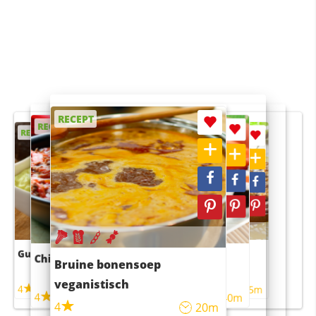
RECEPT
RECEPT
RECEPT
RECEPT
RECEPT
Guacamole
Pruimentaart met kaneel
Chili con carne
Sushi rijstsalade
Bruine bonensoep
maaltijdsalade
veganistisch
4
4
5m
55m
4
4
45m
40m
4
20m