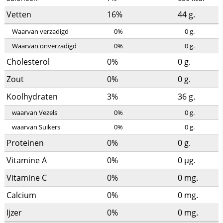
Vetten
16%
44
g.
Waarvan verzadigd
0%
0
g.
Waarvan onverzadigd
0%
0
g.
Cholesterol
0%
0
g.
Zout
0%
0
g.
Koolhydraten
3%
36
g.
waarvan Vezels
0%
0
g.
waarvan Suikers
0%
0
g.
Proteinen
0%
0
g.
Vitamine A
0%
0
µg.
Vitamine C
0%
0
mg.
Calcium
0%
0
mg.
Ijzer
0%
0
mg.