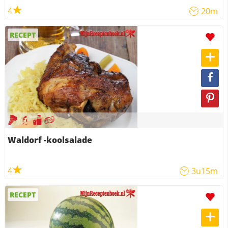
4
20m
RECEPT
Waldorf -koolsalade
4
3u15m
RECEPT