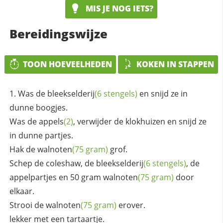
MIS JE NOG IETS?
Bereidingswijze
TOON HOEVEELHEDEN
KOKEN IN STAPPEN
Was de
bleekselderij
(6 stengels)
en snijd ze in
dunne boogjes.
Was de
appels
(2)
, verwijder de klokhuizen en snijd ze
in dunne partjes.
Hak de
walnoten
(75 gram)
grof.
Schep de coleshaw, de
bleekselderij
(6 stengels)
, de
appelpartjes en 50 gram
walnoten
(75 gram)
door
elkaar.
Strooi de
walnoten
(75 gram)
erover.
lekker met een tartaartje.