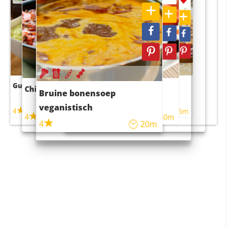
Guacamole
Pruimentaart met kaneel
Chili con carne
Sushi rijstsalade
Bruine bonensoep
maaltijdsalade
veganistisch
4
4
5m
55m
4
4
45m
40m
4
20m