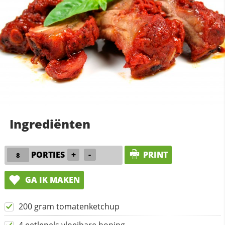
Ingrediënten
PORTIES
+
-
PRINT
GA IK MAKEN
200 gram tomatenketchup