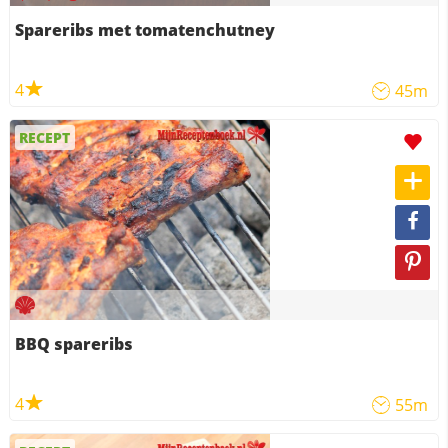
Spareribs met tomatenchutney
4
45m
RECEPT
BBQ spareribs
4
55m