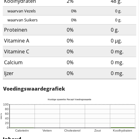
Koolhydraten
2%
48
g.
waarvan Vezels
0%
0
g.
waarvan Suikers
0%
0
g.
Proteinen
0%
0
g.
Vitamine A
0%
0
µg.
Vitamine C
0%
0
mg.
Calcium
0%
0
mg.
Ijzer
0%
0
mg.
Voedingswaardegrafiek