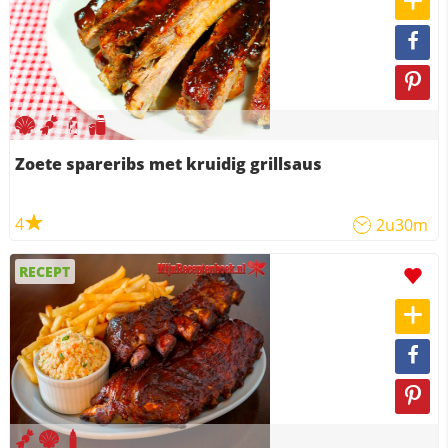
Zoete spareribs met kruidig grillsaus
4
2u30m
RECEPT