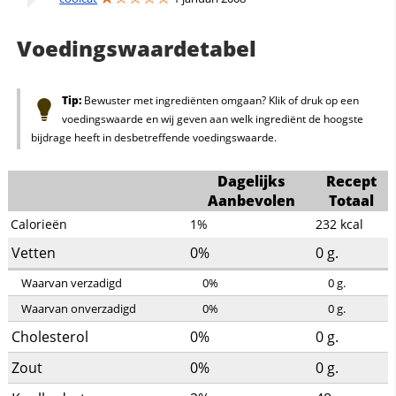
Voedingswaardetabel
Tip:
Bewuster met ingrediënten omgaan? Klik of druk op een
voedingswaarde en wij geven aan welk ingrediënt de hoogste
bijdrage heeft in desbetreffende voedingswaarde.
Dagelijks
Recept
Aanbevolen
Totaal
Calorieën
1%
232
kcal
Vetten
0%
0
g.
Waarvan verzadigd
0%
0
g.
Waarvan onverzadigd
0%
0
g.
Cholesterol
0%
0
g.
Zout
0%
0
g.