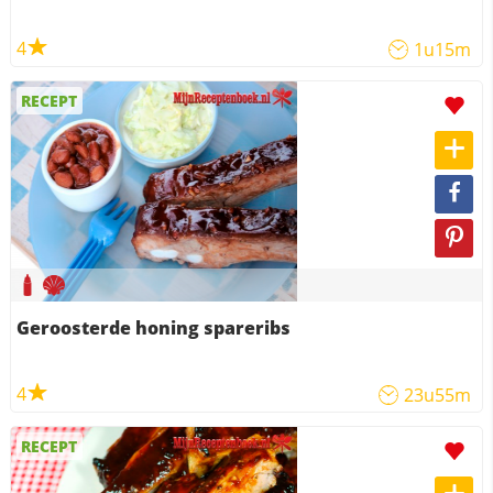
4
1u15m
RECEPT
Geroosterde honing spareribs
4
23u55m
RECEPT