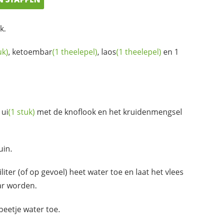
k.
uk)
,
ketoembar
(1 theelepel)
,
laos
(1 theelepel)
en 1
e
ui
(1 stuk)
met de knoflook en het kruidenmengsel
uin.
liter (of op gevoel) heet water toe en laat het vlees
r worden.
beetje water toe.