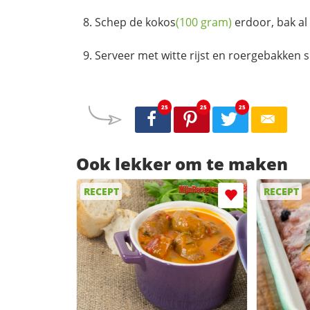
Schep de
kokos
(100 gram)
erdoor, bak al
Serveer met witte rijst en roergebakken 
25
25
25
Ook lekker om te maken
RECEPT
RECEPT