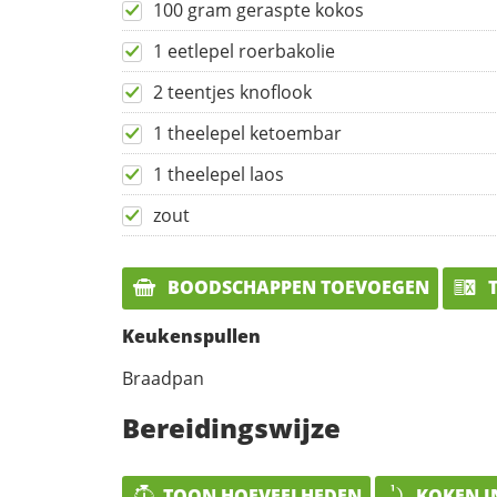
100 gram geraspte kokos
1 eetlepel roerbakolie
2 teentjes knoflook
1 theelepel ketoembar
1 theelepel laos
zout
BOODSCHAPPEN TOEVOEGEN
T
Keukenspullen
Braadpan
Bereidingswijze
TOON HOEVEELHEDEN
KOKEN I