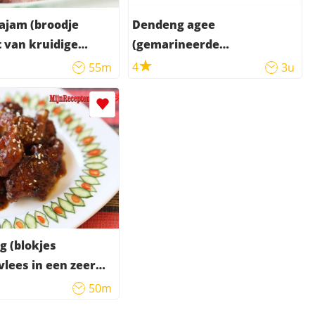
ajam (broodje
Dendeng agee
 van kruidige
(gemarineerde
ehakt)
runderlappen in kruidige
4
55m
3u
kokos)
g (blokjes
lees in een zeer
 ketjap saus)
50m