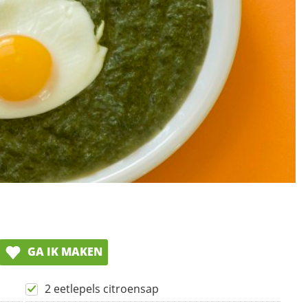
GA IK MAKEN
2 eetlepels citroensap