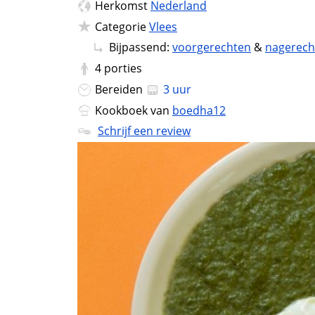
Herkomst
Nederland
Categorie
Vlees
Bijpassend:
voorgerechten
&
nagerech
4
porties
Bereiden
3 uur
Kookboek van
boedha12
Schrijf een review