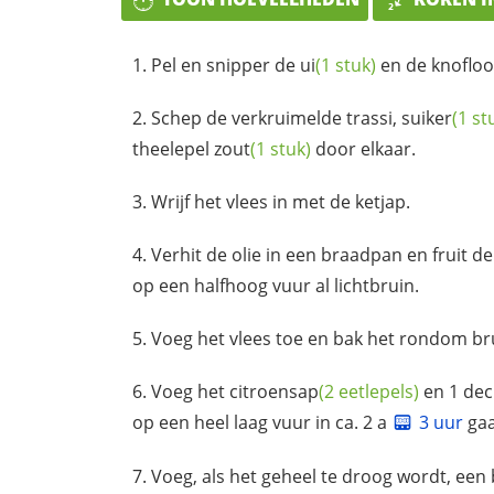
Pel en snipper de
ui
(1 stuk)
en de knofloo
Schep de verkruimelde trassi,
suiker
(1 st
theelepel
zout
(1 stuk)
door elkaar.
Wrijf het vlees in met de ketjap.
Verhit de olie in een braadpan en fruit d
op een halfhoog vuur al lichtbruin.
Voeg het vlees toe en bak het rondom br
Voeg het
citroensap
(2 eetlepels)
en 1 deci
op een heel laag vuur in ca. 2 a
3 uur
gaa
Voeg, als het geheel te droog wordt, een 