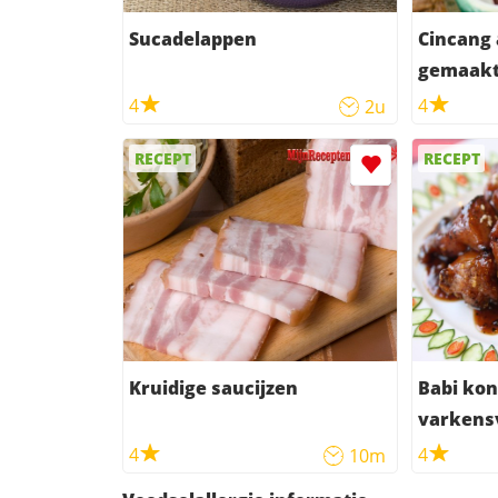
Sucadelappen
Cincang 
gemaakt
kippeng
4
4
2u
RECEPT
RECEPT
Kruidige saucijzen
Babi kon
varkensv
kruidige
4
4
10m