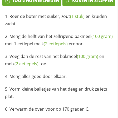
TOON HOEVEELHEDEN
KOKEN IN STAPPEN
Roer de boter met suiker,
zout
(1 stuk)
en kruiden
zacht.
Meng de helft van het zelfrijzend
bakmeel
(100 gram)
met 1 eetlepel
melk
(2 eetlepels)
erdoor.
Voeg dan de rest van het
bakmeel
(100 gram)
en
melk
(2 eetlepels)
toe.
Meng alles goed door elkaar.
Vorm kleine balletjes van het deeg en druk ze iets
plat.
Verwarm de oven voor op 170 graden C.