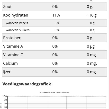
Zout
0%
0
g.
Koolhydraten
11%
116
g.
waarvan Vezels
0%
0
g.
waarvan Suikers
0%
0
g.
Proteinen
0%
0
g.
Vitamine A
0%
0
µg.
Vitamine C
0%
0
mg.
Calcium
0%
0
mg.
Ijzer
0%
0
mg.
Voedingswaardegrafiek