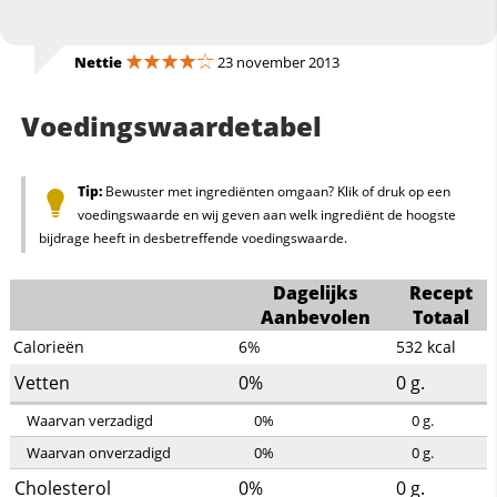
Nettie
23 november 2013
Voedingswaardetabel
Tip:
Bewuster met ingrediënten omgaan? Klik of druk op een
voedingswaarde en wij geven aan welk ingrediënt de hoogste
bijdrage heeft in desbetreffende voedingswaarde.
Dagelijks
Recept
Aanbevolen
Totaal
Calorieën
6%
532
kcal
Vetten
0%
0
g.
Waarvan verzadigd
0%
0
g.
Waarvan onverzadigd
0%
0
g.
Cholesterol
0%
0
g.