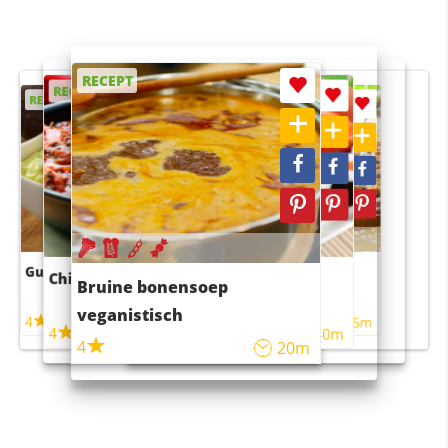
RECEPT
RECEPT
RECEPT
RECEPT
RECEPT
Guacamole
Pruimentaart met kaneel
Chili con carne
Sushi rijstsalade
Bruine bonensoep
maaltijdsalade
veganistisch
4
4
5m
55m
4
4
45m
40m
4
20m