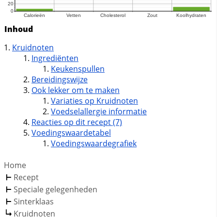
Inhoud
Kruidnoten
Ingrediënten
Keukenspullen
Bereidingswijze
Ook lekker om te maken
Variaties op Kruidnoten
Voedselallergie informatie
Reacties op dit recept (7)
Voedingswaardetabel
Voedingswaardegrafiek
Home
Recept
Speciale gelegenheden
Sinterklaas
Kruidnoten