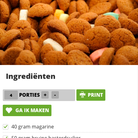
Ingrediënten
PORTIES
+
-
PRINT
GA IK MAKEN
40 gram magarine