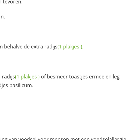
 tevoren.
n.
n behalve de extra
radijs
(1
plakjes
)
.
s
radijs
(1
plakjes
)
of besmeer toastjes ermee en leg
jes basilicum.
ding van voedsel voor mensen met een voedselallergie