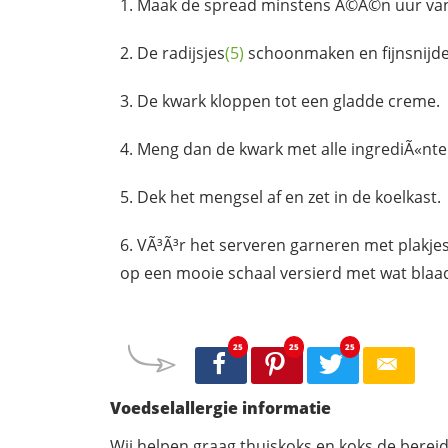
Maak de spread minstens Ã©Ã©n uur van
De
radijsjes
(5)
schoonmaken en fijnsnijde
De kwark kloppen tot een gladde creme.
Meng dan de kwark met alle ingrediÃ«nte
Dek het mengsel af en zet in de koelkast.
VÃ³Ã³r het serveren garneren met plakje
op een mooie schaal versierd met wat blaad
25
25
25
Voedselallergie informatie
Wij helpen graag thuiskoks en koks de berei