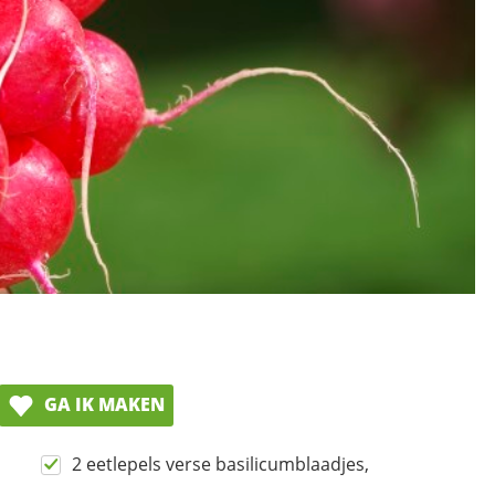
GA IK MAKEN
2 eetlepels verse basilicumblaadjes,