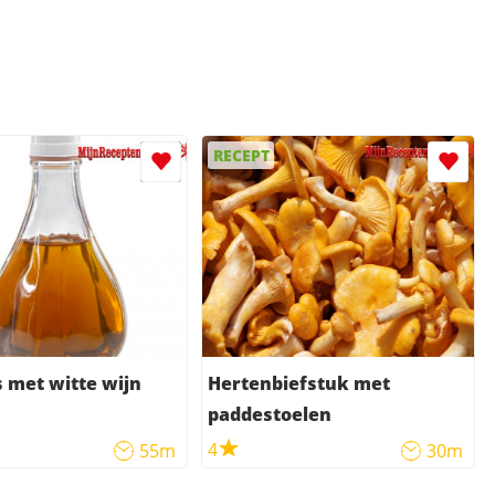
RECEPT
 met witte wijn
Hertenbiefstuk met
paddestoelen
4
55m
30m