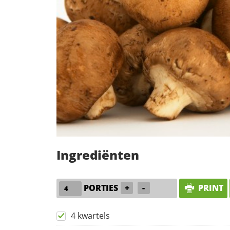
Ingrediënten
PORTIES
+
-
PRINT
4 kwartels