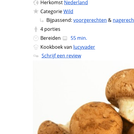
Herkomst
Nederland
Categorie
Wild
Bijpassend:
voorgerechten
&
nagerech
4
porties
Bereiden
55 min.
Kookboek van
lucyvader
Schrijf een review