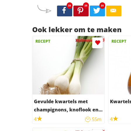
25
25
25
Ook lekker om te maken
RECEPT
RECEPT
Gevulde kwartels met
Kwartels
champignons, knoflook en
ganzenleverpatÃ©
4
4
55m