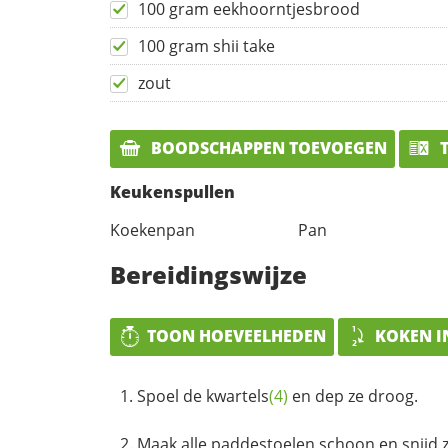
100 gram eekhoorntjesbrood
100 gram shii take
zout
BOODSCHAPPEN TOEVOEGEN
T
Keukenspullen
Koekenpan
Pan
Bereidingswijze
TOON HOEVEELHEDEN
KOKEN I
Spoel de
kwartels
(4)
en dep ze droog.
Maak alle paddestoelen schoon en snijd ze