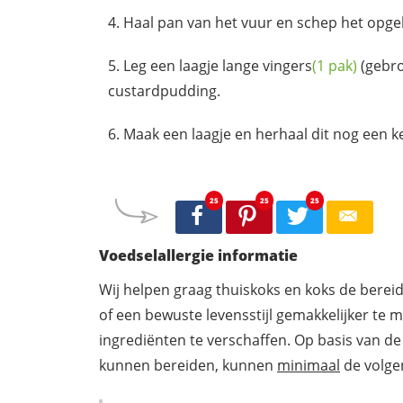
Haal pan van het vuur en schep het opge
Leg een laagje lange
vingers
(1 pak)
(gebro
custardpudding.
Maak een laagje en herhaal dit nog een k
25
25
25
Voedselallergie informatie
Wij helpen graag thuiskoks en koks de berei
of een bewuste levensstijl gemakkelijker te 
ingrediënten te verschaffen. Op basis van de
kunnen bereiden, kunnen
minimaal
de volgen