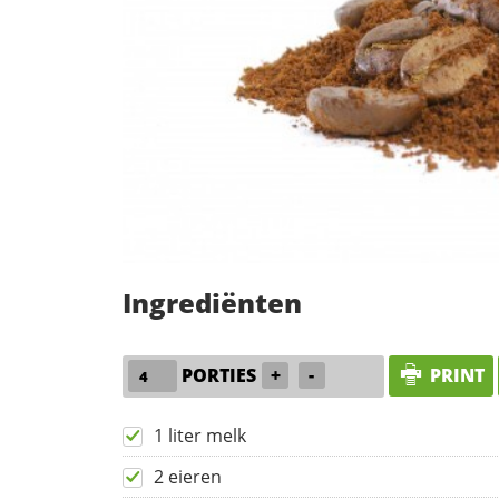
Ingrediënten
PORTIES
+
-
PRINT
1 liter melk
2 eieren