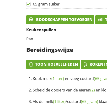
65 gram suiker
BOODSCHAPPEN TOEVOEGEN
T
Keukenspullen
Pan
Bereidingswijze
TOON HOEVEELHEDEN
KOKEN I
Kook
melk
(1 liter)
en voeg
custard
(65 gr
Scheid de dooiers van de
eieren
(2)
en klop
Als de
melk
(1 liter)
/
custard
(65 gram)
klaar