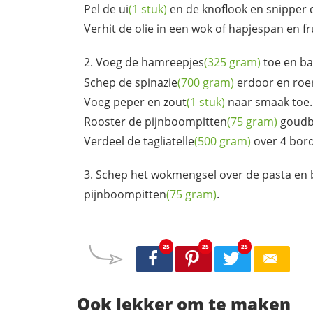
Pel de
ui
(1 stuk)
en de knoflook en snipper 
Verhit de olie in een wok of hapjespan en fr
Voeg de
hamreepjes
(325 gram)
toe en b
Schep de
spinazie
(700 gram)
erdoor en roe
Voeg peper en
zout
(1 stuk)
naar smaak toe.
Rooster de
pijnboompitten
(75 gram)
goudbr
Verdeel de
tagliatelle
(500 gram)
over 4 bor
Schep het wokmengsel over de pasta en 
pijnboompitten
(75 gram)
.
25
25
25
Ook lekker om te maken