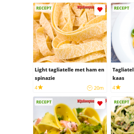
RECEPT
RECEPT
Light tagliatelle met ham en
Tagliate
spinazie
kaas
4
4
20m
RECEPT
RECEPT