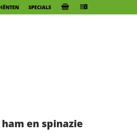
DIËNTEN
SPECIALS
t ham en spinazie