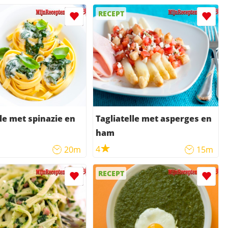
RECEPT
lle met spinazie en
Tagliatelle met asperges en
ham
4
20m
15m
RECEPT