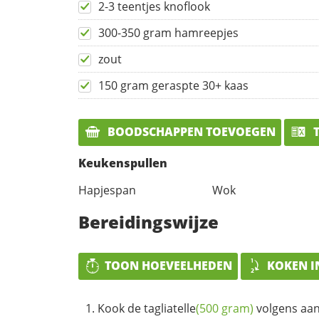
2-3 teentjes knoflook
300-350 gram hamreepjes
zout
150 gram geraspte 30+ kaas
BOODSCHAPPEN TOEVOEGEN
T
Keukenspullen
Hapjespan
Wok
Bereidingswijze
TOON HOEVEELHEDEN
KOKEN I
Kook de
tagliatelle
(500 gram)
volgens aan