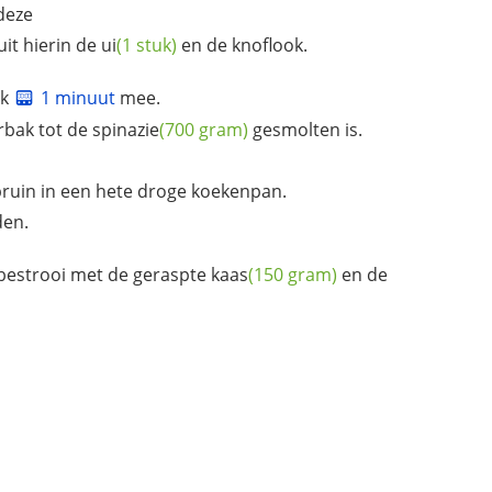
deze
uit hierin de
ui
(1 stuk)
en de knoflook.
ak
1 minuut
mee.
rbak tot de
spinazie
(700 gram)
gesmolten is.
uin in een hete droge koekenpan.
den.
bestrooi met de geraspte
kaas
(150 gram)
en de