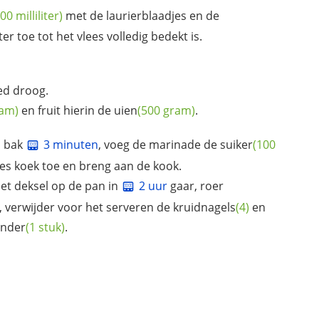
00 milliliter)
met de laurierblaadjes en de
er toe tot het vlees volledig bedekt is.
ed droog.
ram)
en fruit hierin de
uien
(500 gram)
.
n bak
3 minuten
, voeg de marinade de
suiker
(100
es koek toe en breng aan de kook.
het deksel op de pan in
2 uur
gaar, roer
, verwijder voor het serveren de
kruidnagels
(4)
en
inder
(1 stuk)
.