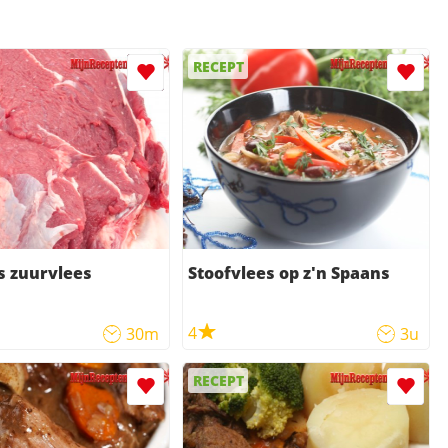
RECEPT
s zuurvlees
Stoofvlees op z'n Spaans
4
30m
3u
RECEPT