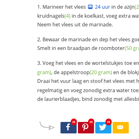
Marineer het vlees
24 uur
in de
azijn
(2
kruidnagels
(4)
in de koelkast, voeg extra wat
Neem het vlees uit de marinade.
Bewaar de marinade en dep het vlees go
Smelt in een braadpan de
roomboter
(50 g
Voeg het vlees en de wortelstukjes toe e
gram)
, de
appelstroop
(20 gram)
en de blokj
Draai het vuur laag en stoof het vlees met 
regelmatig en voeg zonodig extra water toe
de laurierblaadjes, bind zonodig met
allesb
25
25
25