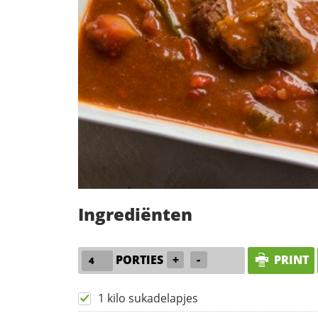
Ingrediënten
PORTIES
+
-
PRINT
1 kilo sukadelapjes