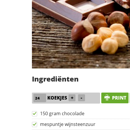
Ingrediënten
KOEKJES
+
-
PRINT
150 gram chocolade
mespuntje wijnsteenzuur