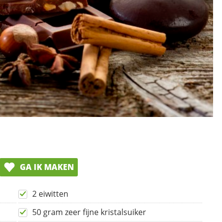
GA IK MAKEN
2 eiwitten
50 gram zeer fijne kristalsuiker