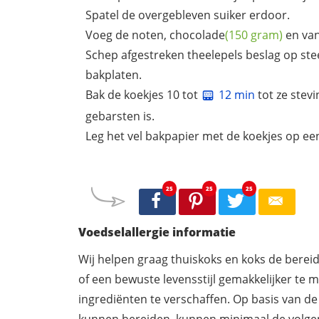
Spatel de overgebleven suiker erdoor.
Voeg de noten,
chocolade
(150 gram)
en van
Schep afgestreken theelepels beslag op st
bakplaten.
Bak de koekjes 10 tot
12 min
tot ze stev
gebarsten is.
Leg het vel bakpapier met de koekjes op een
25
25
25
Voedselallergie informatie
Wij helpen graag thuiskoks en koks de berei
of een bewuste levensstijl gemakkelijker te 
ingrediënten te verschaffen. Op basis van de