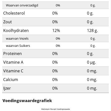
Waarvan onverzadigd
0%
0
g.
Cholesterol
0%
0
g.
Zout
0%
0
g.
Koolhydraten
12%
128
g.
waarvan Vezels
0%
0
g.
waarvan Suikers
0%
0
g.
Proteinen
0%
0
g.
Vitamine A
0%
0
µg.
Vitamine C
0%
0
mg.
Calcium
0%
0
mg.
Ijzer
0%
0
mg.
Voedingswaardegrafiek