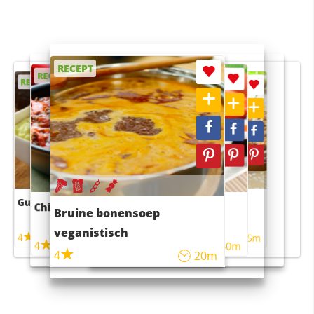
RECEPT
RECEPT
RECEPT
RECEPT
RECEPT
Guacamole
Pruimentaart met kaneel
Chili con carne
Sushi rijstsalade
Bruine bonensoep
maaltijdsalade
veganistisch
4
4
5m
55m
4
4
45m
40m
4
20m