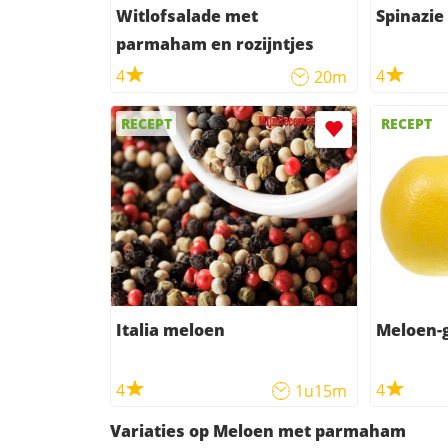
Witlofsalade met
Spinazi
parmaham en rozijntjes
4
4
20m
RECEPT
RECEPT
Italia meloen
Meloen-g
4
4
1u15m
Variaties op Meloen met parmaham