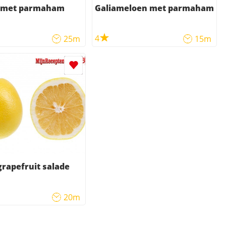
e met parmaham
Galiameloen met parmaham
4
25m
15m
rapefruit salade
20m