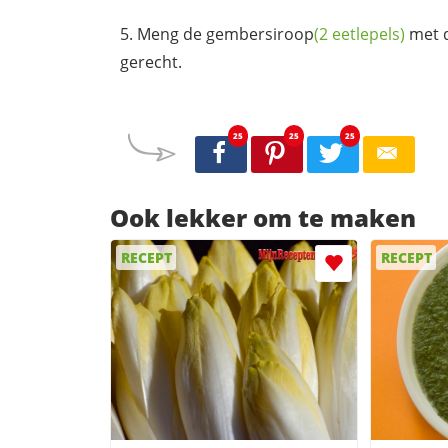
Meng de
gembersiroop
(2 eetlepels)
met 
gerecht.
25
25
25
Ook lekker om te maken
RECEPT
RECEPT