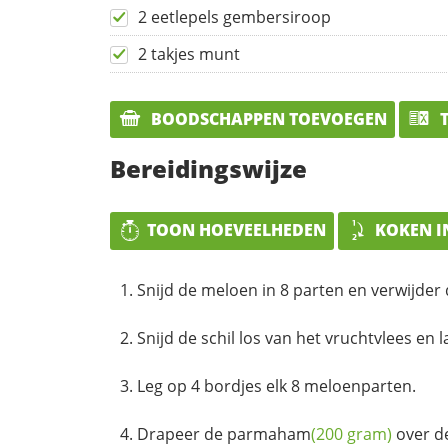
2 eetlepels gembersiroop
2 takjes munt
BOODSCHAPPEN TOEVOEGEN
T
Bereidingswijze
TOON HOEVEELHEDEN
KOKEN I
Snijd de meloen in 8 parten en verwijder 
Snijd de schil los van het vruchtvlees en la
Leg op 4 bordjes elk 8 meloenparten.
Drapeer de
parmaham
(200 gram)
over d