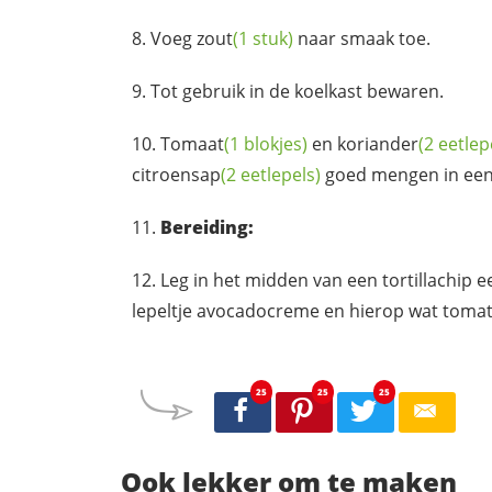
Voeg
zout
(1 stuk)
naar smaak toe.
Tot gebruik in de koelkast bewaren.
Tomaat
(1 blokjes)
en
koriander
(2 eetlep
citroensap
(2 eetlepels)
goed mengen in een k
Bereiding:
Leg in het midden van een tortillachip 
lepeltje avocadocreme en hierop wat tomat
25
25
25
Ook lekker om te maken