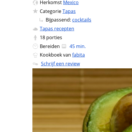
Herkomst
Mexico
Categorie
Tapas
Bijpassend:
cocktails
Tapas recepten
18
porties
Bereiden
45 min.
Kookboek van
fabita
Schrijf een review