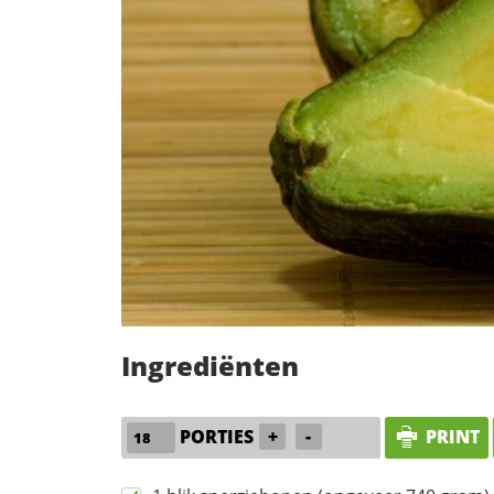
Ingrediënten
PORTIES
+
-
PRINT