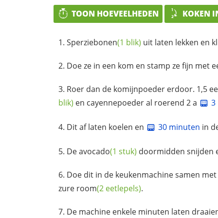
TOON HOEVEELHEDEN
KOKEN I
Sperziebonen
(1 blik)
uit laten lekken en kl
Doe ze in een kom en stamp ze fijn met 
Roer dan de komijnpoeder erdoor. 1,5 eet
blik)
en cayennepoeder al roerend 2 a
3
Dit af laten koelen en
30 minuten
in d
De
avocado
(1 stuk)
doormidden snijden en
Doe dit in de keukenmachine samen met 
zure
room
(2 eetlepels)
.
De machine enkele minuten laten draaien