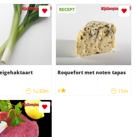
RECEPT
eigehaktaart
Roquefort met noten tapas
4
1u30m
15m