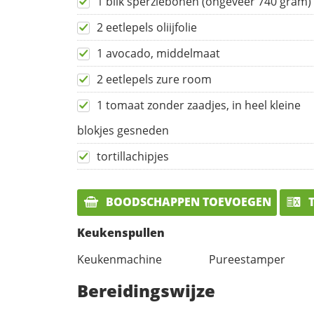
1 blik sperziebonen (ongeveer 740 gram)
2 eetlepels oliijfolie
1 avocado, middelmaat
2 eetlepels zure room
1 tomaat zonder zaadjes, in heel kleine
blokjes gesneden
tortillachipjes
BOODSCHAPPEN TOEVOEGEN
T
Keukenspullen
Keukenmachine
Pureestamper
Bereidingswijze