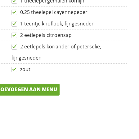
1 theelepel gemalen komijn
0.25 theelepel cayennepeper
1 teentje knoflook, fijngesneden
2 eetlepels citroensap
2 eetlepels koriander of peterselie,
fijngesneden
zout
OEVOEGEN AAN MENU