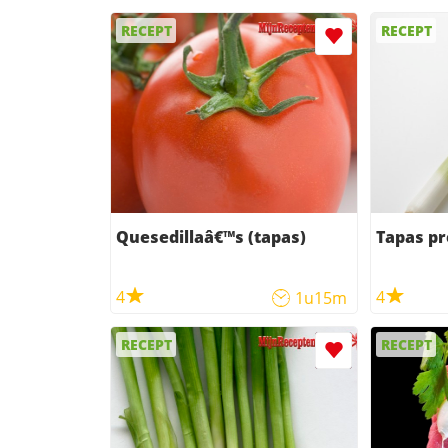
RECEPT
RECEPT
Quesedillaâ€™s (tapas)
Tapas pr
4
4
1u15m
RECEPT
RECEPT