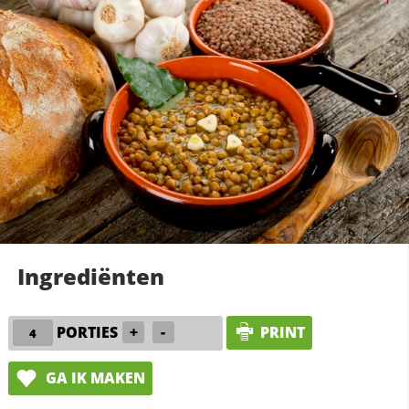
Ingrediënten
PORTIES
+
-
PRINT
GA IK MAKEN