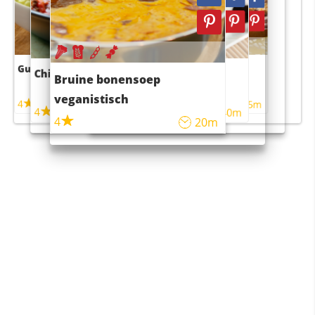
Guacamole
Pruimentaart met kaneel
Chili con carne
Sushi rijstsalade
Bruine bonensoep
maaltijdsalade
veganistisch
4
4
5m
55m
4
4
45m
40m
4
20m