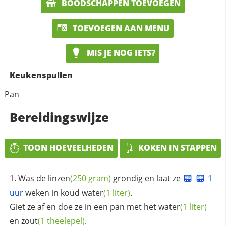
BOODSCHAPPEN TOEVOEGEN
TOEVOEGEN AAN MENU
MIS JE NOG IETS?
Keukenspullen
Pan
Bereidingswijze
TOON HOEVEELHEDEN
KOKEN IN STAPPEN
Was de
linzen
(250 gram)
grondig en laat ze
1
uur
weken in koud
water
(1 liter)
.
Giet ze af en doe ze in een pan met het
water
(1 liter)
en
zout
(1 theelepel)
.