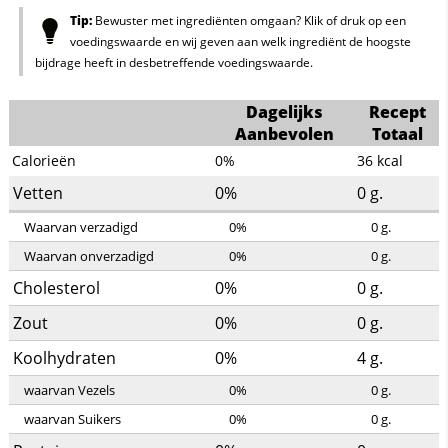
Tip:
Bewuster met ingrediënten omgaan? Klik of druk op een
voedingswaarde en wij geven aan welk ingrediënt de hoogste
bijdrage heeft in desbetreffende voedingswaarde.
Dagelijks
Recept
Aanbevolen
Totaal
Calorieën
0%
36
kcal
Vetten
0%
0
g.
Waarvan verzadigd
0%
0
g.
Waarvan onverzadigd
0%
0
g.
Cholesterol
0%
0
g.
Zout
0%
0
g.
Koolhydraten
0%
4
g.
waarvan Vezels
0%
0
g.
waarvan Suikers
0%
0
g.