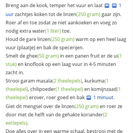
Breng aan de kook, temper het vuur en laat
1
uur
zachtjes koken tot de
linzen
(250 gram)
gaar zijn.
Roer af en toe zodat ze niet aankoeken en voeg zo
nodig extra
water
(1 liter)
toe.
Houd de gare
linzen
(250 gram)
warm op een heel laag
vuur (plaatje) en bak de specerijen.
Smelt de
ghee
(50 gram)
in een panen fruit er de
ui
(1
stuk)
en knoflook op een laag vuur in 4-5 minuten
zacht in.
Strooi
garam masala
(2 theelepels)
,
kurkuma
(1
theelepel)
,
chilipoeder
(1 theelepel)
en
komijnzaad
(1
theelepel)
erover, roer goed en bak
1 minuut
.
Giet dit mengsel over de
linzen
(250 gram)
en roer ze
door met de helft van de gehakte
koriander
(2
eetlepels)
.
Doe alles over in een warme schaal, bestrooi met de