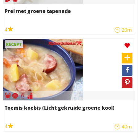
Prei met groene tapenade
4
20m
RECEPT
Toemis koebis (Licht gekruide groene kool)
4
40m