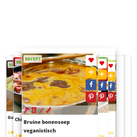
RECEPT
RECEPT
RECEPT
RECEPT
RECEPT
Guacamole
Pruimentaart met kaneel
Chili con carne
Sushi rijstsalade
Bruine bonensoep
maaltijdsalade
veganistisch
4
4
5m
55m
4
4
45m
40m