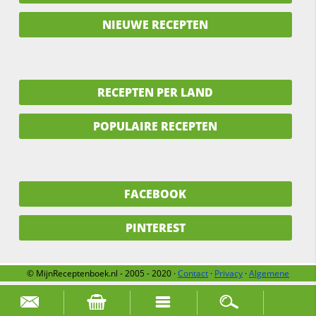
NIEUWE RECEPTEN
RECEPTEN PER LAND
POPULAIRE RECEPTEN
FACEBOOK
PINTEREST
© MijnReceptenboek.nl - 2005 - 2020 ·
Contact
·
Privacy
·
Algemene
voorwaarden
·
Support
·
Over ons
Zoek naar: