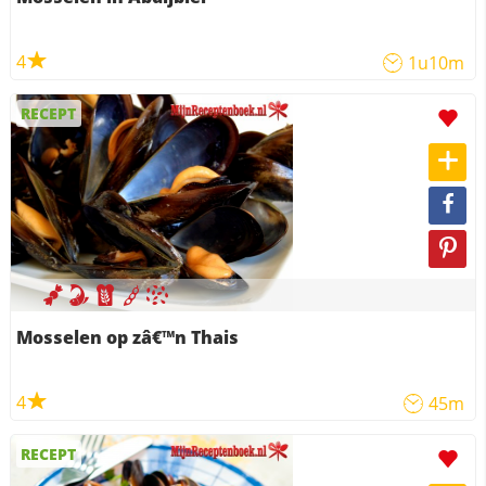
4
1u10m
RECEPT
Mosselen op zâ€™n Thais
4
45m
RECEPT