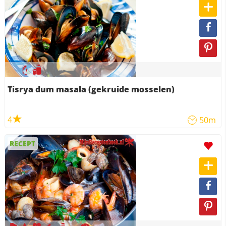
Tisrya dum masala (gekruide mosselen)
4
50m
RECEPT