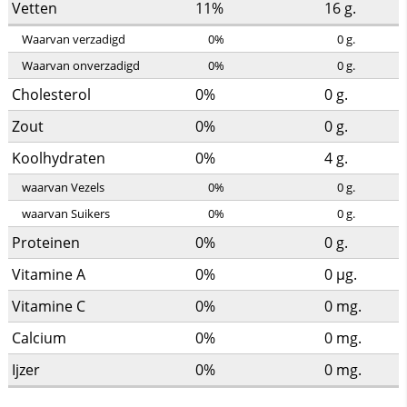
Vetten
11%
16
g.
Waarvan verzadigd
0%
0
g.
Waarvan onverzadigd
0%
0
g.
Cholesterol
0%
0
g.
Zout
0%
0
g.
Koolhydraten
0%
4
g.
waarvan Vezels
0%
0
g.
waarvan Suikers
0%
0
g.
Proteinen
0%
0
g.
Vitamine A
0%
0
µg.
Vitamine C
0%
0
mg.
Calcium
0%
0
mg.
Ijzer
0%
0
mg.